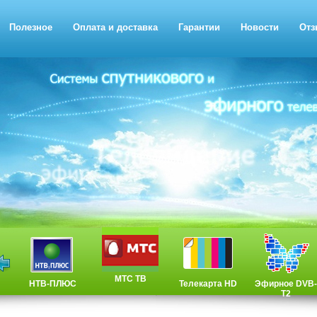
Полезное
Оплата и доставка
Гарантии
Новости
Отз
МТС ТВ
НТВ-ПЛЮС
Телекарта HD
Эфирное DVB-
T2