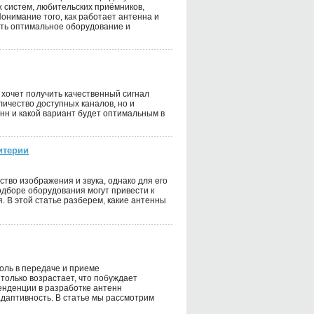
 систем, любительских приёмников,
онимание того, как работает антенна и
ать оптимальное оборудование и
 хочет получить качественный сигнал
личество доступных каналов, но и
нн и какой вариант будет оптимальным в
итерии
во изображения и звука, однако для его
дборе оборудования могут привести к
 В этой статье разберем, какие антенны
оль в передаче и приеме
только возрастает, что побуждает
енденции в разработке антенн
адаптивность. В статье мы рассмотрим