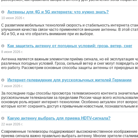
Антенны для 4G и 5G интернета: что нужно знать?
10 июня 2026 г.
С развитием мобильных технологий скорость и стабильность интернета ста
улучшения качества связи часто применяются внешние антенны. В этой ста
4G и 5G, и на что обратить внимание при их выборе.
Как защитить антенну от погодных условий: гроза, ветер, снег
8 июня 2026 г.
Антенна является важным элементом приёма сигнала, но её эксплуатация ч
различных погодных условий. Гроза, сильный ветер и снег могут повредить
его работу. Рассмотрим основные способы защиты антенны от природных в
Интернет-телевидение для русскоязычных жителей Германии
7 июня 2026 г.
За последние годы способы просмотра телевизионного контента значительн
русскоязычным телеканалам за пределами России чаще всего использовалис
основную роль играют интернет-технологии. Особенно актуален этот вопро
которые хотят сохранять доступ к привычным новостным, познавательным 
Какую антенну выбрать для приема HDTV-сигнала?
22 мая 2026 г.
Современные телевизоры поддерживают высококачественное изображение 
приема сигнала важно правильно выбрать антенну. Многие зрители сталкив