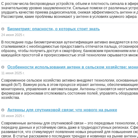
С ростом числа беспроводных устройств, объем и плотность сигнала в эфире
значительному уровню зашумленности. Сильные помехи от различных устройс
ухудшить качество приема радиосигналов, снижая эффективность антенн и 
Рассмотрим, какие проблемы возникают у антенн в условиях шумного эфира и
Биометрия: опасности, о которых стоит знать
24 июня 2025 г.
В последние годы биометрическая аутентификация активно внедряется в п
сталкиваемся с необходимостью предоставить отпечаток пальца, отсканиров
образец, чтобы получить доступ к смартфону, банковским приложениям или 
кажущейся простотой и прогрессивностью этой технологии скрывается множе
Особенности использования антенн в сельском хозяйстве: мон
11 июня 2025 г.
Современное сельское хозяйство активно внедряет технологии, основанные
вещей (IoT). Важную роль в этом процессе играют антенны, обеспечивающи
мониторинга, управления и автоматизации. Антенны становятся неотъемле
фермерам и агрономам отслеживать состояние полей, управлять оборудов
хозяйства.
Антенны для спутниковой связи: что нового на рынке
08 июня 2025 г.
Современные антенны для спутниковой связи – это передовые технологии,
передачу данных и устойчивую связь даже в труднодоступных регионах. Сфе
развивается, что стимулирует появление новых решений для повышения ск
связи. В статье расскажем о последних трендах и новинках на рынке антенн 