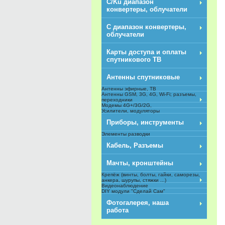
C/Ku диапазон
конвертеры, облучатели
С диапазон конвертеры,
облучатели
Карты доступа и оплаты
спутникового ТВ
Антенны спутниковые
Антенны эфирные, ТВ
Антенны GSM, 3G, 4G, Wi-Fi; разъемы,
переходники
Модемы 4G+/3G/2G,
Усилители, модуляторы
Приборы, инструменты
Элементы разводки
Кабель, Разъемы
Мачты, кронштейны
Крепёж (винты, болты, гайки, саморезы,
анкера, шурупы, стяжки ...)
Видеонаблюдение
DIY модули "Сделай Сам"
NEW
Фотогалерея, наша
работа