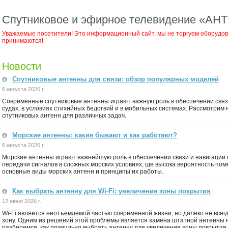
Спутниковое и эфирное телевидение «А
Уважаемые посетители! Это информационный сайт, мы не торгуем оборудова
принимаются!
Новости
Спутниковые антенны для связи: обзор популярных моделей
6 августа 2026 г.
Современные спутниковые антенны играют важную роль в обеспечении связи
судах, в условиях стихийных бедствий и в мобильных системах. Рассмотри
спутниковых антенн для различных задач.
Морские антенны: какие бывают и как работают?
6 августа 2026 г.
Морские антенны играют важнейшую роль в обеспечении связи и навигации 
передачи сигналов в сложных морских условиях, где высока вероятность по
основные виды морских антенн и принципы их работы.
Как выбрать антенну для Wi-Fi: увеличение зоны покрытия
12 июня 2026 г.
Wi-Fi является неотъемлемой частью современной жизни, но далеко не всег
зону. Одним из решений этой проблемы является замена штатной антенны н
разберемся, как правильно выбрать антенну для увеличения зоны покрытия 