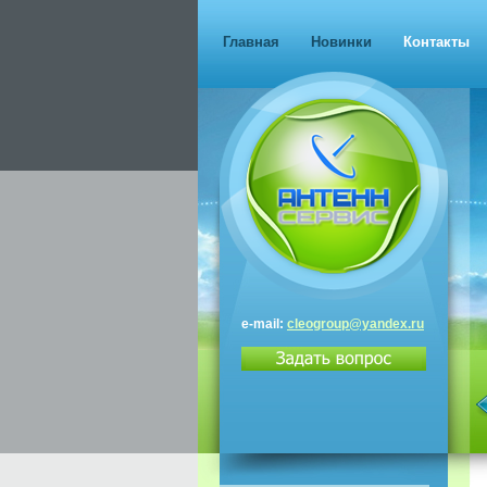
Главная
Новинки
Контакты
e-mail:
cleogroup@yandex.ru
Триколор