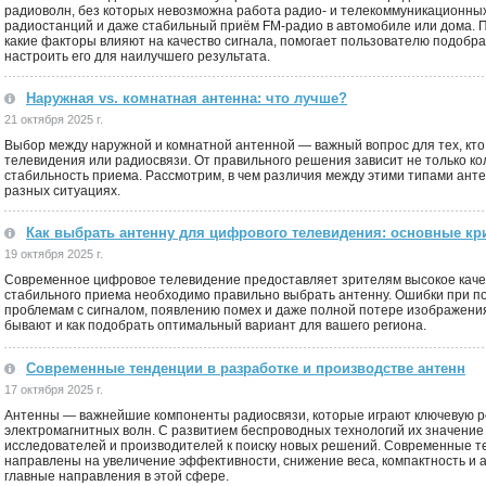
радиоволн, без которых невозможна работа радио- и телекоммуникационных
радиостанций и даже стабильный приём FM-радио в автомобиле или дома. П
какие факторы влияют на качество сигнала, помогает пользователю подобр
настроить его для наилучшего результата.
Наружная vs. комнатная антенна: что лучше?
21 октября 2025 г.
Выбор между наружной и комнатной антенной — важный вопрос для тех, кто
телевидения или радиосвязи. От правильного решения зависит не только ко
стабильность приема. Рассмотрим, в чем различия между этими типами анте
разных ситуациях.
Как выбрать антенну для цифрового телевидения: основные кр
19 октября 2025 г.
Современное цифровое телевидение предоставляет зрителям высокое качест
стабильного приема необходимо правильно выбрать антенну. Ошибки при по
проблемам с сигналом, появлению помех и даже полной потере изображения.
бывают и как подобрать оптимальный вариант для вашего региона.
Современные тенденции в разработке и производстве антенн
17 октября 2025 г.
Антенны — важнейшие компоненты радиосвязи, которые играют ключевую р
электромагнитных волн. С развитием беспроводных технологий их значение 
исследователей и производителей к поиску новых решений. Современные т
направлены на увеличение эффективности, снижение веса, компактность и 
главные направления в этой сфере.