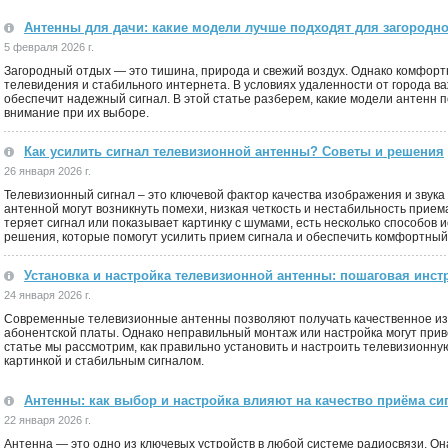
Антенны для дачи: какие модели лучше подходят для загородн
5 февраля 2026 г.
Загородный отдых — это тишина, природа и свежий воздух. Однако комфорт
телевидения и стабильного интернета. В условиях удаленности от города в
обеспечит надежный сигнал. В этой статье разберем, какие модели антенн п
внимание при их выборе.
Как усилить сигнал телевизионной антенны? Советы и решения
26 января 2026 г.
Телевизионный сигнал – это ключевой фактор качества изображения и звука
антенной могут возникнуть помехи, низкая четкость и нестабильность прие
теряет сигнал или показывает картинку с шумами, есть несколько способов
решения, которые помогут усилить прием сигнала и обеспечить комфортный
Установка и настройка телевизионной антенны: пошаговая инст
24 января 2026 г.
Современные телевизионные антенны позволяют получать качественное из
абонентской платы. Однако неправильный монтаж или настройка могут приве
статье мы рассмотрим, как правильно установить и настроить телевизионну
картинкой и стабильным сигналом.
Антенны: как выбор и настройка влияют на качество приёма си
22 января 2026 г.
Антенна — это одно из ключевых устройств в любой системе радиосвязи. Он