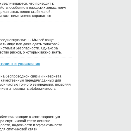
 увеличиваются, что приводит к
тв, особенно в городских зонах, могут
делая связь менее стабильной.
 как с ними можно справиться.
овседневную жизнь. Мы всё чаще
ать лицо или даже сдать голосовой
системам безопасности. Однако за
ство рисков, о которых важно знать.
иторинг и управление
 на беспроводной связи и интернета
е качественную передачу данных для
мой частью точного земледелия, позволяя
анием и повышать эффективность
 обеспечивающие высокоскоростную
ра спутниковой связи активно
орости, надежности и эффективности
для спутниковой связи.