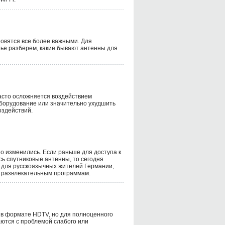
новятся все более важными. Для
тье разберем, какие бывают антенны для
асто осложняется воздействием
 оборудование или значительно ухудшить
оздействий.
о изменились. Если раньше для доступа к
ь спутниковые антенны, то сегодня
с для русскоязычных жителей Германии,
и развлекательным программам.
в формате HDTV, но для полноценного
аются с проблемой слабого или