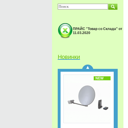
ПРАЙС "Товар со Склада" от
11.03.2020
Спутниковый
приёмник GS-B533M IP
Триколор ТВ Акция
«Старт.
Сверхвыгодная
Новинки
рассрочка!»
NEW