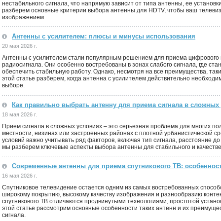
нестабильного сигнала, что напрямую зависит от типа антенны, ее установки
разберем основные критерии выбора антенны для HDTV, чтобы ваш телевиз
изображением.
Антенны с усилителем: плюсы и минусы использования
20 мая 2026 г.
Антенны с усилителем стали популярным решением для приема цифрового и
радиосигнала. Они особенно востребованы в зонах слабого сигнала, где ста
обеспечить стабильную работу. Однако, несмотря на все преимущества, таки
этой статье разберем, когда антенна с усилителем действительно необходи
выборе.
Как правильно выбрать антенну для приема сигнала в сложных
18 мая 2026 г.
Прием сигнала в сложных условиях – это серьезная проблема для многих п
местности, низинах или застроенных районах с плотной урбанистической с
условий важно учитывать ряд факторов, включая тип сигнала, расстояние до
мы разберем ключевые аспекты выбора антенны для стабильного и качестве
Современные антенны для приема спутникового ТВ: особеннос
16 мая 2026 г.
Спутниковое телевидение остается одним из самых востребованных способ
широкому покрытию, высокому качеству изображения и разнообразию конт
спутникового ТВ отличаются продвинутыми технологиями, простотой устано
этой статье рассмотрим основные особенности таких антенн и их преимуще
сигнала.