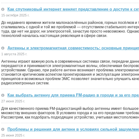
Как спутниковый интернет меняет представление о доступе к се
15 октября 2025 г.
До недавнего времени жители малонаселённых районов, горных посёлков и
сталкивались с одной и той же проблемой — отсутствием стабильного инте
туда, где нет ни дорог, ни электросетей, зачастую просто невозможно. Одна
технологий началась настоящая революция в сфере связи.
Антенны и электромагнитная совместимость: основные принц
1 августа 2025 г.
Антенны играют важную роль в современных системах связи, передачи данн
передаются и принимаются электромагнитные волны, обеспечивая беспров
устройствами. Однако, при работе антенн возникает проблема электромагн
становится критическим аспектом проектирования и эксплуатации электрон
принципов и возможных проблем ЭМС позволяет значительно улучшить каче
радиоэлектронных систем.
Как выбрать антенну для приема FM-радио в городе и за его пр
27 июня 2025 г.
Для качественного приема FM-радиостанций выбор антенны имеет большое 
множеству внешних факторов. В условиях города и за его пределами требов
Рассмотрим, как подобрать подходящее устройство, учитывая местоположен
Проблемы и решения для антенн в условиях сильной зашумлен
25 июня 2025 г.