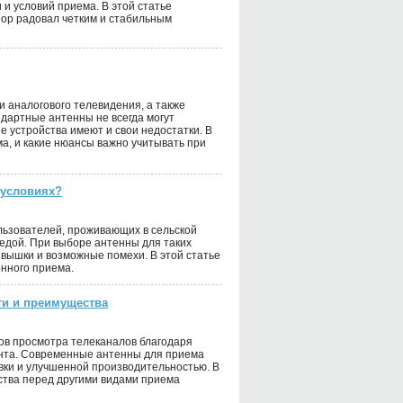
 и условий приема. В этой статье
ор радовал четким и стабильным
 аналогового телевидения, а также
ндартные антенны не всегда могут
е устройства имеют и свои недостатки. В
ма, и какие нюансы важно учитывать при
 условиях?
ользователей, проживающих в сельской
редой. При выборе антенны для таких
 вышки и возможные помехи. В этой статье
нного приема.
ти и преимущества
ов просмотра телеканалов благодаря
ента. Современные антенны для приема
вки и улучшенной производительностью. В
ства перед другими видами приема