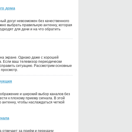
ого дома
ный досуг невозможен без качественного
ажно выбрать правильную антенну, которая
одходят для дачи и на что обратить
 на экране. Однако даже с хорошей
ма. Если ваш телевизор периодически
 исправить ситуацию. Рассмотрим основные
 просмотр.
рукция
ображение и широкий выбор каналов без
сти к плохому приему сигнала. В этой
ю антенну, чтобы наслаждаться четкой
гнала
а отвечает за приём и передачу