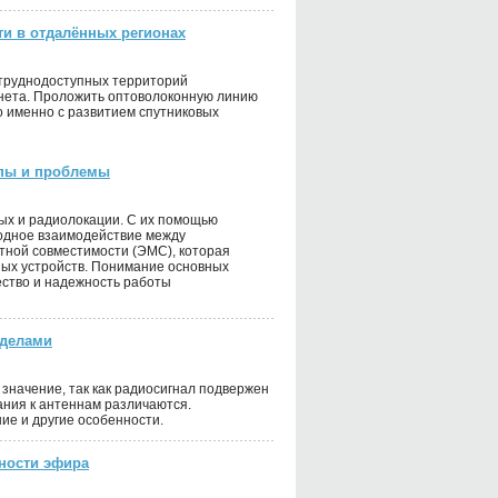
ти в отдалённых регионах
 труднодоступных территорий
рнета. Проложить оптоволоконную линию
ко именно с развитием спутниковых
ипы и проблемы
ых и радиолокации. С их помощью
одное взаимодействие между
итной совместимости (ЭМС), которая
ных устройств. Понимание основных
ство и надежность работы
еделами
значение, так как радиосигнал подвержен
ания к антеннам различаются.
ие и другие особенности.
ности эфира