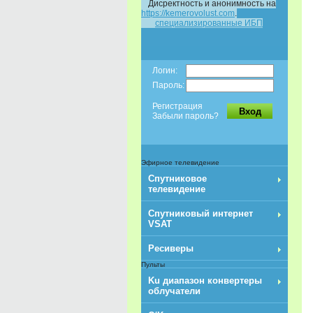
Дисректность и анонимность на
https://kemerovolust.com
.
специализированные ИБП
Логин:
Пароль:
Регистрация
Вход
Забыли пароль?
Эфирное телевидение
Спутниковое
телевидение
Спутниковый интернет
VSAT
Ресиверы
Пульты
Ku диапазон конвертеры
облучатели