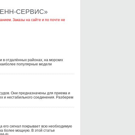
НТЕНН-СЕРВИС»
нием. Заказы на сайте и по почте не
 в отдалённых районах, на морских
м наиболее популярные модели
судов. Они предназначены для приема и
мех и нестабильного соединения. Разберем
да его сигнал покрывает всю необходимую
а более мощную. В этой статье
Wi-Fi.