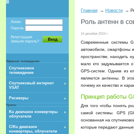
Главная
Новости
Р
Роль антенн в с
Логин:
Пароль:
16 декабря 2024 г.
Регистрация
Вход
Забыли пароль?
Современные системы GP
автомобили, смартфоны и
пространстве, находить 
Эфирное телевидение
мало кто задумывается о
Спутниковое
GPS-систем. Одним из к
телевидение
являются антенны. В это
Спутниковый интернет
почему их качество и хар
VSAT
Принцип работы G
Ресиверы
Для того чтобы понять р
Пульты
Ku диапазон конвертеры
самой системы. GPS (Glo
облучатели
основанная на спутниковой
C/Ku диапазон
которые передают данные
конвертеры, облучатели