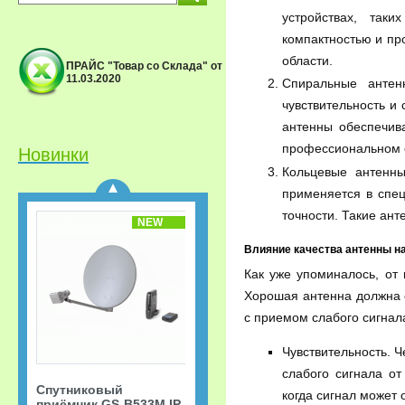
устройствах, так
компактностью и пр
области.
ПРАЙС "Товар со Склада" от
11.03.2020
Спиральные антен
Спутниковый
чувствительность и
приёмник GS-B533M IP
Триколор ТВ Акция
антенны обеспечив
«Старт.
профессиональном о
Сверхвыгодная
Новинки
рассрочка!»
Кольцевые антенны
применяется в спе
точности. Такие ант
NEW
Влияние качества антенны н
Как уже упоминалось, от
Хорошая антенна должна 
с приемом слабого сигнала
Чувствительность. 
слабого сигнала от
Спутниковый
когда сигнал может 
приёмник GS-B533M IP