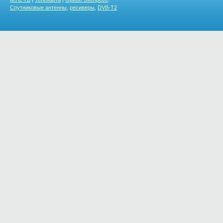
Спутниковые антенны
,
ресиверы
,
DVB-T2