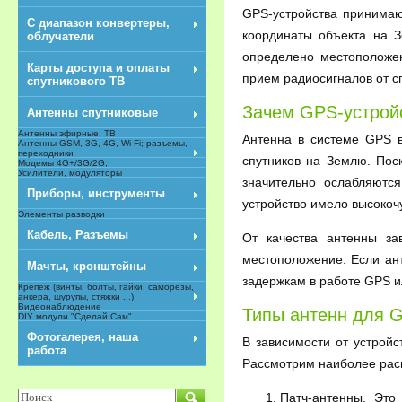
GPS-устройства принимаю
С диапазон конвертеры,
координаты объекта на З
облучатели
определено местоположе
Карты доступа и оплаты
прием радиосигналов от с
спутникового ТВ
Зачем GPS-устрой
Антенны спутниковые
Антенны эфирные, ТВ
Антенна в системе GPS 
Антенны GSM, 3G, 4G, Wi-Fi; разъемы,
переходники
спутников на Землю. Пос
Модемы 4G+/3G/2G,
Усилители, модуляторы
значительно ослабляютс
Приборы, инструменты
устройство имело высокоч
Элементы разводки
Кабель, Разъемы
От качества антенны за
местоположение. Если ант
Мачты, кронштейны
задержкам в работе GPS и
Крепёж (винты, болты, гайки, саморезы,
анкера, шурупы, стяжки ...)
Видеонаблюдение
Типы антенн для 
DIY модули "Сделай Сам"
NEW
Фотогалерея, наша
В зависимости от устрой
работа
Рассмотрим наиболее рас
Патч-антенны. Это