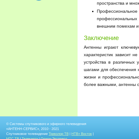
пространства и мно
Профессиональное
профессиональных о
внешним помехам и 
Заключение
Антенны играют ключеву
характеристик зависит н
устройства в различных
шагами для обеспечения 
жизни и профессионально
более важными, антенны о
© Системы спутникового и эфирного телевидения
«АНТЕНН-СЕРВИС», 2010 - 2021
Спутниковое телевидение
Триколор ТВ
|
НТВ+ Восток
|
МТС ТВ
|
Телекарта
|
Орион-Экспресс
.