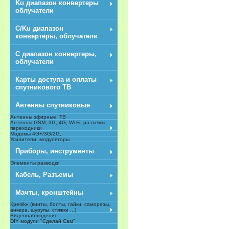
Ku диапазон конвертеры
облучатели
C/Ku диапазон
конвертеры, облучатели
С диапазон конвертеры,
облучатели
Карты доступа и оплаты
спутникового ТВ
Антенны спутниковые
Антенны эфирные, ТВ
Антенны GSM, 3G, 4G, Wi-Fi; разъемы,
переходники
Модемы 4G+/3G/2G,
Усилители, модуляторы
Приборы, инструменты
Элементы разводки
Кабель, Разъемы
Мачты, кронштейны
Крепёж (винты, болты, гайки, саморезы,
анкера, шурупы, стяжки ...)
Видеонаблюдение
DIY модули "Сделай Сам"
NEW