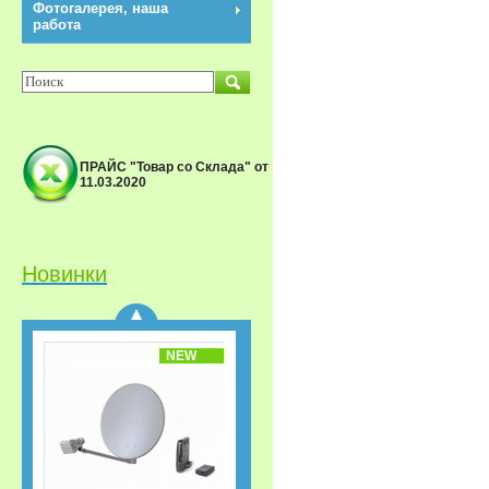
Фотогалерея, наша
работа
ПРАЙС "Товар со Склада" от
11.03.2020
Спутниковый
приёмник GS-B533M IP
Триколор ТВ Акция
«Старт.
Сверхвыгодная
Новинки
рассрочка!»
NEW