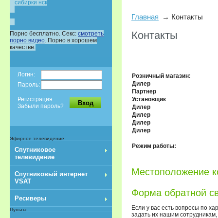
сибирки нск
Главная
Контакты
Контакты
Порно бесплатно. Секс:
смотреть
порно видео
. Порно в хорошем
качестве.
Логин:
Розничный магазин:
Дилер
Пароль:
Партнер
Регистрация
Установщик
Вход
Забыли пароль?
Дилер
Дилер
Дилер
Дилер
Эфирное телевидение
Режим работы:
Спутниковое
телевидение
Местоположение к
Спутниковый интернет
VSAT
Форма обратной с
Ресиверы
Если у вас есть вопросы по ха
Пульты
задать их нашим сотрудникам,