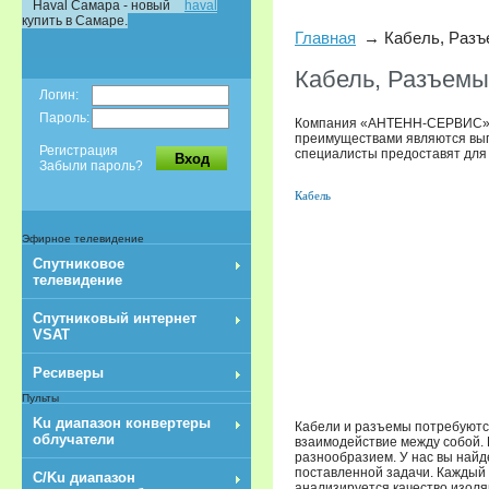
Haval Самара - новый
haval
купить в Самаре.
Главная
Кабель, Раз
Кабель, Разъемы
Логин:
Пароль:
Компания «АНТЕНН-СЕРВИС» п
преимуществами являются выго
Регистрация
специалисты предоставят для 
Вход
Забыли пароль?
Кабель
Эфирное телевидение
Спутниковое
телевидение
Спутниковый интернет
VSAT
Ресиверы
Пульты
Ku диапазон конвертеры
Кабели и разъемы потребуются
облучатели
взаимодействие между собой. 
разнообразием. У нас вы най
поставленной задачи. Каждый
C/Ku диапазон
анализируется качество изоля