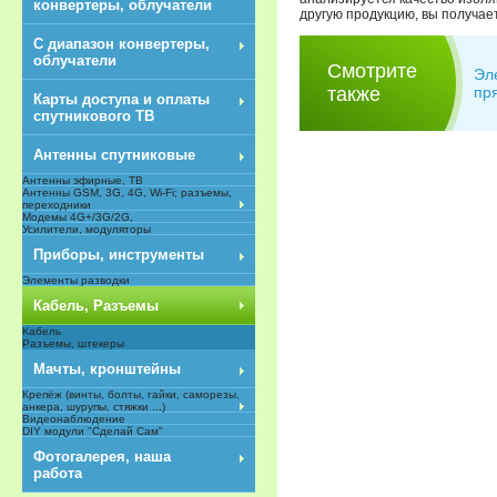
конвертеры, облучатели
другую продукцию, вы получае
С диапазон конвертеры,
облучатели
Смотрите
Эл
также
пр
Карты доступа и оплаты
спутникового ТВ
Антенны спутниковые
Антенны эфирные, ТВ
Антенны GSM, 3G, 4G, Wi-Fi; разъемы,
переходники
Модемы 4G+/3G/2G,
Усилители, модуляторы
Приборы, инструменты
Элементы разводки
Кабель, Разъемы
Кабель
Разъемы, штекеры
Мачты, кронштейны
Крепёж (винты, болты, гайки, саморезы,
анкера, шурупы, стяжки ...)
Видеонаблюдение
DIY модули "Сделай Сам"
NEW
Фотогалерея, наша
работа