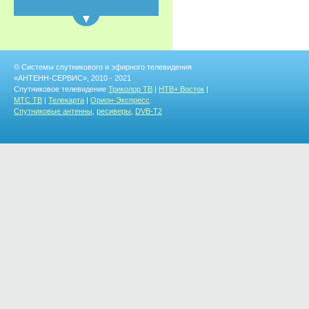
© Системы спутникового и эфирного телевидения
«АНТЕНН-СЕРВИС», 2010 - 2021
Спутниковое телевидение
Триколор ТВ
|
НТВ+ Восток
|
МТС ТВ
|
Телекарта
|
Орион-Экспресс
.
Спутниковые антенны
,
ресиверы
,
DVB-T2