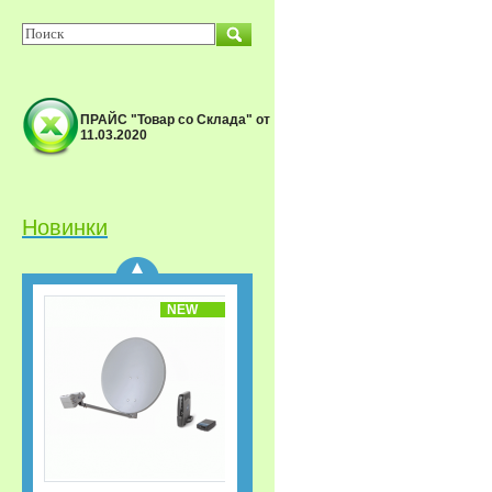
ПРАЙС "Товар со Склада" от
11.03.2020
Спутниковый
приёмник GS-B533M IP
Триколор ТВ Акция
«Старт.
Сверхвыгодная
Новинки
рассрочка!»
NEW