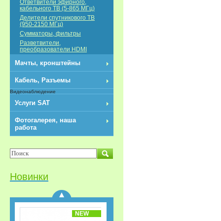
Ответвители эфирного,
кабельного ТВ (5-865 МГц)
Делители спутникового ТВ
(950-2150 МГц)
Сумматоры, фильтры
Разветвители,
преобразователи HDMI
NEW
Мачты, кронштейны
Кабель, Разъемы
Видеонаблюдение
Услуги SAT
Фотогалерея, наша
работа
Разветвители/
Делитель HDMI 1x3
REXANT
Новинки
NEW