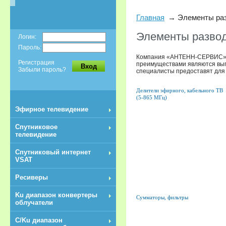
Главная
Элементы ра
Элементы разво
Логин:
Пароль:
Компания «АНТЕНН-СЕРВИС» пр
Регистрация
преимуществами являются выго
Вход
Забыли пароль?
специалисты предоставят для 
Делители эфирного, кабельного ТВ
(5-865 МГц)
Эфирное телевидение
Спутниковое
телевидение
Спутниковый интернет
VSAT
Ресиверы
Ku диапазон конвертеры
Сумматоры, фильтры
облучатели
C/Ku диапазон