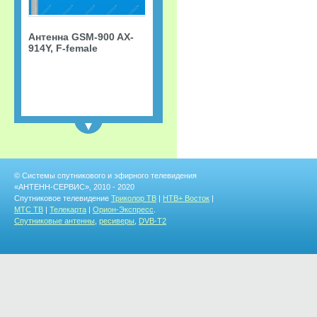
Антенна GSM-900 AX-
914Y, F-female
NEW
© Системы спутникового и эфирного телевидения
«АНТЕНН-СЕРВИС», 2010 - 2020
Спутниковое телевидение
Триколор ТВ
|
НТВ+ Восток
|
МТС ТВ
|
Телекарта
|
Орион-Экспресс
.
Спутниковые антенны
,
ресиверы
,
DVB-T2
Пульт МТС
универсальный + ТВ