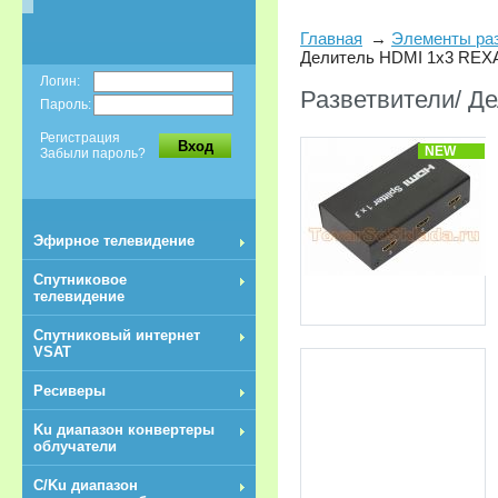
Главная
Элементы ра
Делитель HDMI 1x3 REX
Логин:
Разветвители/ Д
Пароль:
Регистрация
Вход
NEW
Забыли пароль?
Эфирное телевидение
Спутниковое
телевидение
Спутниковый интернет
VSAT
Ресиверы
Ku диапазон конвертеры
облучатели
C/Ku диапазон