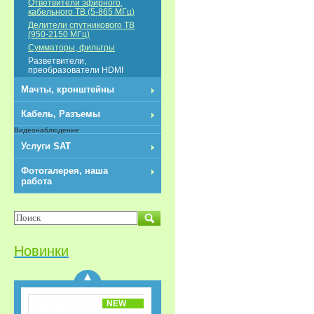
Ответвители эфирного,
кабельного ТВ (5-865 МГц)
Делители спутникового ТВ
(950-2150 МГц)
Сумматоры, фильтры
Разветвители,
преобразователи HDMI
NEW
Мачты, кронштейны
Кабель, Разъемы
Видеонаблюдение
Услуги SAT
Фотогалерея, наша
работа
Разветвители/
Делитель HDMI 1x3
REXANT
Новинки
NEW