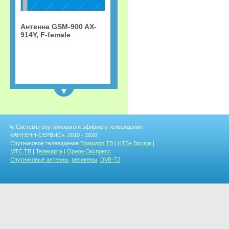
Антенна GSM-900 AX-
914Y, F-female
NEW
© Системы спутникового и эфирного телевидения
«АНТЕНН-СЕРВИС», 2010 - 2020
Спутниковое телевидение
Триколор ТВ
|
НТВ+ Восток
|
МТС ТВ
|
Телекарта
|
Орион-Экспресс
.
Спутниковые антенны
,
ресиверы
,
DVB-T2
Пульт МТС
универсальный + ТВ