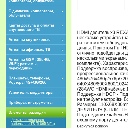
конвертеры, облучатели
С диапазон конвертеры,
облучатели
Карты доступа и оплаты
спутникового ТВ
HDMI делитель x3 REXAN
несколько устройств (
Антенны спутниковые
разветвителя оборудова
длины. При этом Full H
Антенны эфирные, ТВ
отлично подойдет для д
несколькими экранами. 
Антенны GSM, 3G, 4G,
комплекте). Характерис
Wi-Fi; разъемы,
Поддержка воспроизвед
переходники
профессиональное каче
Планшеты, телефоны,
480i/576i/480p/576p/72
Роутеры 4G+/3G/2G,
640X480/800X600/1024
(28AWG HDMI кабель): 1
Усилители, модуляторы
Поддержка HDCP - Подд
не требует настройки 
Приборы, инструменты
Размеры: 110X68X30m
ДЕЛИТЕЛЯ (СПЛИТТЕРА)
Элементы разводки
Подсоедините кабель H
входному порту делит
Делители эфирного,
кабельного ТВ (5-865 МГц)
Вернуться к списку