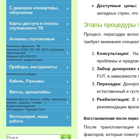
Доступные цены:
С диапазон конвертеры,
облучатели
западных стран, чт
Карты доступа и оплаты
Этапы процедуры 
спутникового ТВ
Процесс пересадки волос
Антенны спутниковые
требует внимания специал
Антенны эфирные, ТВ
Антенны GSM, 3G, 4G, Wi-Fi; разъемы,
Консультация:
На 
переходники
Модемы 4G+/3G/2G,
Усилители, модуляторы
проблемы и предлаг
Приборы, инструменты
Забор донорских 
Элементы разводки
FUT, в зависимости 
Кабель, Разъемы
Пересадка:
Донорск
естественный и густ
Мачты, кронштейны
Реабилитация:
В т
Крепёж (винты, болты, гайки, саморезы,
анкера, шурупы, стяжки ...)
рекомендации врача,
Видеонаблюдение
DIY модули "Сделай Сам"
NEW
Фотогалерея, наша
Восстановление после перес
работа
После трансплантации 
факторов, которые помогу