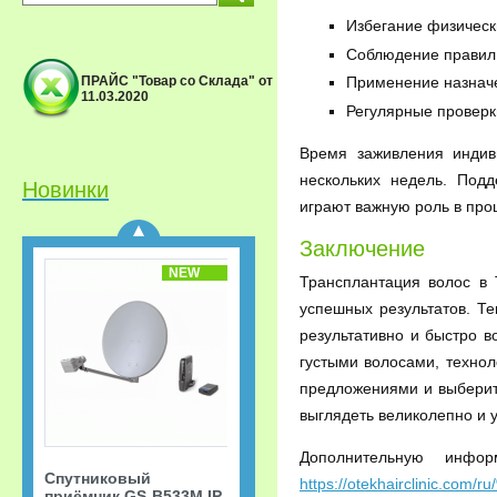
Избегание физическ
Соблюдение правил 
Применение назначе
ПРАЙС "Товар со Склада" от
11.03.2020
Регулярные проверк
Спутниковый
приёмник GS-B533M IP
Триколор ТВ Акция
Время заживления индив
«Старт.
нескольких недель. Под
Сверхвыгодная
Новинки
рассрочка!»
играют важную роль в про
Заключение
NEW
Трансплантация волос в
успешных результатов. Т
результативно и быстро в
густыми волосами, технол
предложениями и выбери
выглядеть великолепно и 
Дополнительную инфо
Спутниковый
https://otekhairclinic.c
приёмник GS-B533M IP