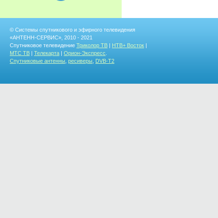
© Системы спутникового и эфирного телевидения
«АНТЕНН-СЕРВИС», 2010 - 2021
Спутниковое телевидение
Триколор ТВ
|
НТВ+ Восток
|
МТС ТВ
|
Телекарта
|
Орион-Экспресс
.
Спутниковые антенны
,
ресиверы
,
DVB-T2