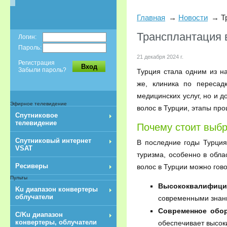
Главная
Новости
Т
Трансплантация в
Логин:
Пароль:
21 декабря 2024 г.
Регистрация
Вход
Забыли пароль?
Турция стала одним из н
же, клиника по пересад
медицинских услуг, но и 
Эфирное телевидение
волос в Турции, этапы про
Спутниковое
телевидение
Почему стоит выбр
Спутниковый интернет
В последние годы Турция
VSAT
туризма, особенно в обл
Ресиверы
волос в Турции можно гово
Пульты
Высококвалифици
Ku диапазон конвертеры
облучатели
современными знани
Современное обор
C/Ku диапазон
конвертеры, облучатели
обеспечивает высок