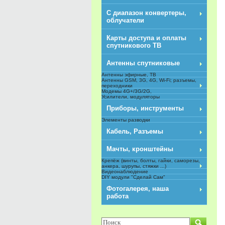
С диапазон конвертеры,
облучатели
Карты доступа и оплаты
спутникового ТВ
Антенны спутниковые
Антенны эфирные, ТВ
Антенны GSM, 3G, 4G, Wi-Fi; разъемы,
переходники
Модемы 4G+/3G/2G,
Усилители, модуляторы
Приборы, инструменты
Элементы разводки
Кабель, Разъемы
Мачты, кронштейны
Крепёж (винты, болты, гайки, саморезы,
анкера, шурупы, стяжки ...)
Видеонаблюдение
DIY модули "Сделай Сам"
NEW
Фотогалерея, наша
работа