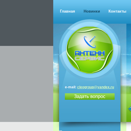
Главная
Новинки
Контакты
e-mail:
cleogroup@yandex.ru
Триколор