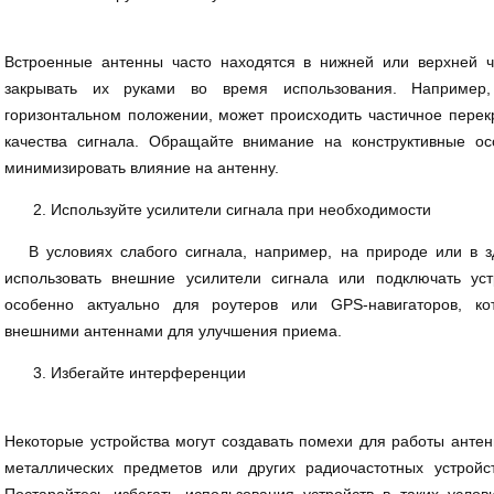
Встроенные антенны часто находятся в нижней или верхней ч
закрывать их руками во время использования. Например
горизонтальном положении, может происходить частичное перек
качества сигнала. Обращайте внимание на конструктивные ос
минимизировать влияние на антенну.
Используйте усилители сигнала при необходимости
В условиях слабого сигнала, например, на природе или в з
использовать внешние усилители сигнала или подключать ус
особенно актуально для роутеров или GPS-навигаторов, к
внешними антеннами для улучшения приема.
Избегайте интерференции
Некоторые устройства могут создавать помехи для работы анте
металлических предметов или других радиочастотных устройс
Постарайтесь избегать использования устройств в таких усл