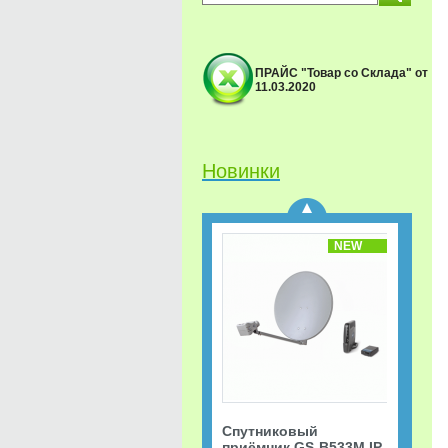
ПРАЙС "Товар со Склада" от
11.03.2020
Спутниковый
приёмник GS-B533M IP
Триколор ТВ Акция
«Старт.
Сверхвыгодная
Новинки
рассрочка!»
NEW
Спутниковый
приёмник GS-B533M IP