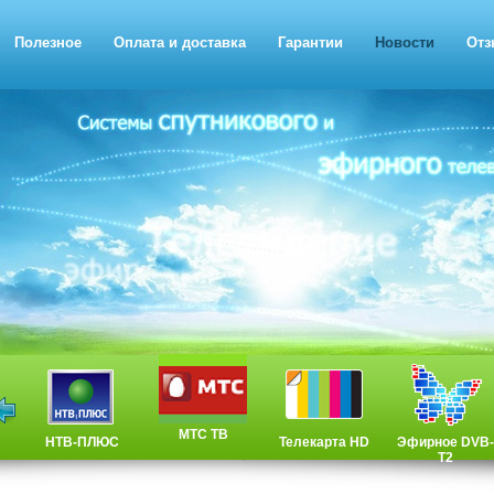
Полезное
Оплата и доставка
Гарантии
Новости
Отз
МТС ТВ
НТВ-ПЛЮС
Телекарта HD
Эфирное DVB-
T2