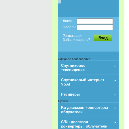
Логин:
Пароль:
Регистрация
Вход
Забыли пароль?
Эфирное телевидение
Спутниковое
телевидение
Спутниковый интернет
VSAT
Ресиверы
Пульты
Ku диапазон конвертеры
облучатели
C/Ku диапазон
конвертеры, облучатели