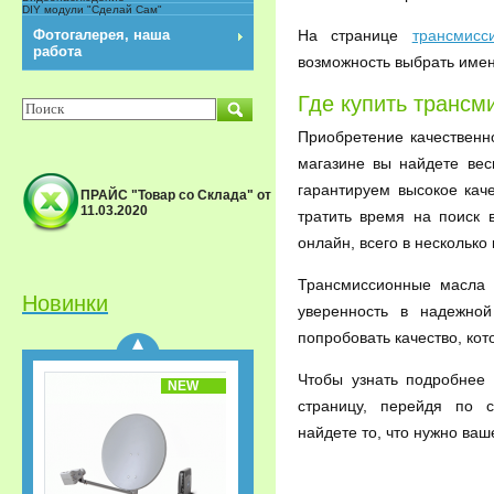
DIY модули "Сделай Сам"
NEW
На странице
трансмис
Фотогалерея, наша
работа
возможность выбрать именн
Где купить транс
Приобретение качественн
магазине вы найдете ве
гарантируем высокое кач
ПРАЙС "Товар со Склада" от
11.03.2020
тратить время на поиск 
Спутниковый
онлайн, всего в несколько 
приёмник GS-B533M IP
Триколор ТВ Акция
«Старт.
Трансмиссионные масла 
Сверхвыгодная
Новинки
уверенность в надежной
рассрочка!»
попробовать качество, ко
Чтобы узнать подробнее
NEW
страницу, перейдя по 
найдете то, что нужно ваш