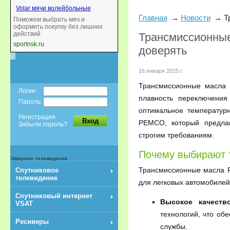
Volar мячи волейбольные
Главная
Новости
Т
Поможем выбрать мяч и
оформить покупку без лишних
действий
Трансмиссионные
sportnsk.ru
доверять
16 января 2025 г.
Трансмиссионные масла 
Логин:
плавность переключения
Пароль:
оптимальное температур
Регистрация
Вход
PEMCO, который предла
Забыли пароль?
строгим требованиям.
Почему выбирают
Эфирное телевидение
Трансмиссионные масла P
Спутниковое
телевидение
для легковых автомобилей
Спутниковый интернет
Высокое качеств
VSAT
технологий, что об
Ресиверы
службы.