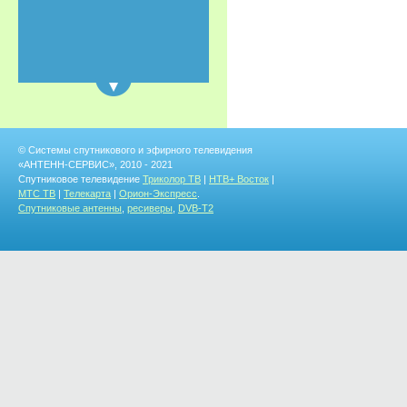
© Системы спутникового и эфирного телевидения
«АНТЕНН-СЕРВИС», 2010 - 2021
Спутниковое телевидение
Триколор ТВ
|
НТВ+ Восток
|
МТС ТВ
|
Телекарта
|
Орион-Экспресс
.
Спутниковые антенны
,
ресиверы
,
DVB-T2