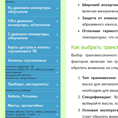
Пульты
Широкий ассортим
Ku диапазон конвертеры
включая механическ
облучатели
Защита от износа
C/Ku диапазон
абразивного износа,
конвертеры, облучатели
Отличная термост
С диапазон конвертеры,
температурах, что 
облучатели
Как выбрать тран
Карты доступа и оплаты
спутникового ТВ
Выбор трансмиссионного
Антенны спутниковые
факторов, включая тип т
Антенны эфирные, ТВ
обратить внимание на сл
Антенны GSM, 3G, 4G, Wi-Fi; разъемы,
переходники
Модемы 4G+/3G/2G,
Тип трансмиссии:
Усилители, модуляторы
масел для автоматич
Приборы, инструменты
необходим для ваше
Элементы разводки
Кабель, Разъемы
Спецификации:
Все
выбирайте масла, к
Мачты, кронштейны
Условия эксплуат
Крепёж (винты, болты, гайки, саморезы,
анкера, шурупы, стяжки ...)
стоит обратить вни
Видеонаблюдение