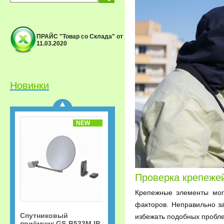
ПРАЙС "Товар со Склада" от
11.03.2020
Спутниковый
приёмник GS-B533M IP
Триколор ТВ Акция
«Старт.
Сверхвыгодная
Новинки
рассрочка!»
NEW
Проверка крепеже
Крепежные элементы могу
факторов. Неправильно з
Спутниковый
избежать подобных пробле
приёмник GS-B533M IP