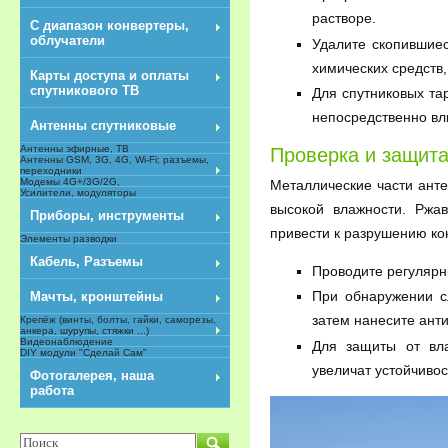
растворе.
С диапазон конвертеры,
облучатели
Удалите скопившиес
химических средств,
Карты доступа и оплаты
спутникового ТВ
Для спутниковых та
непосредственно вли
Антенны спутниковые
Антенны эфирные, ТВ
Проверка и защита
Антенны GSM, 3G, 4G, Wi-Fi; разъемы,
переходники
Модемы 4G+/3G/2G,
Металлические части ант
Усилители, модуляторы
высокой влажности. Ржа
Приборы, инструменты
привести к разрушению ко
Элементы разводки
Кабель, Разъемы
Проводите регулярн
При обнаружении сл
Мачты, кронштейны
затем нанесите ант
Крепёж (винты, болты, гайки, саморезы,
анкера, шурупы, стяжки ...)
Видеонаблюдение
Для защиты от вла
DIY модули "Сделай Сам"
NEW
увеличат устойчиво
Фотогалерея, наша
работа