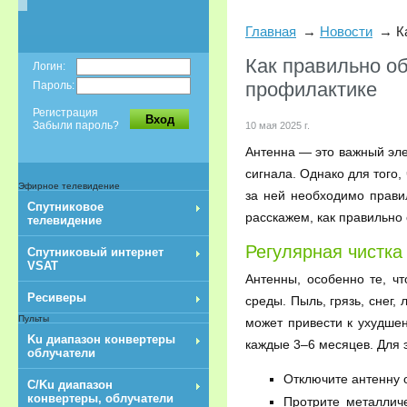
Главная
Новости
К
Как правильно об
Логин:
профилактике
Пароль:
Регистрация
Вход
Забыли пароль?
10 мая 2025 г.
Антенна — это важный эл
сигнала. Однако для того,
Эфирное телевидение
за ней необходимо прави
Спутниковое
расскажем, как правильно
телевидение
Регулярная чистка
Спутниковый интернет
VSAT
Антенны, особенно те, ч
Ресиверы
среды. Пыль, грязь, снег,
Пульты
может привести к ухудшен
Ku диапазон конвертеры
каждые 3–6 месяцев. Для э
облучатели
Отключите антенну о
C/Ku диапазон
конвертеры, облучатели
Протрите металлич