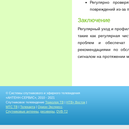
Регулярно провер
повреждений из-за 
Заключение
Регулярный уход и профил
такие как регулярная чи
проблем и обеспечат 
рекомендациями по обсл
сигналом на протяжении м
© Системы спутникового и эфирного телевидения
«АНТЕНН-СЕРВИС», 2010 - 2021
Спутниковое телевидение
Триколор ТВ
|
НТВ+ Восток
|
МТС ТВ
|
Телекарта
|
Орион-Экспресс
.
Спутниковые антенны
,
ресиверы
,
DVB-T2