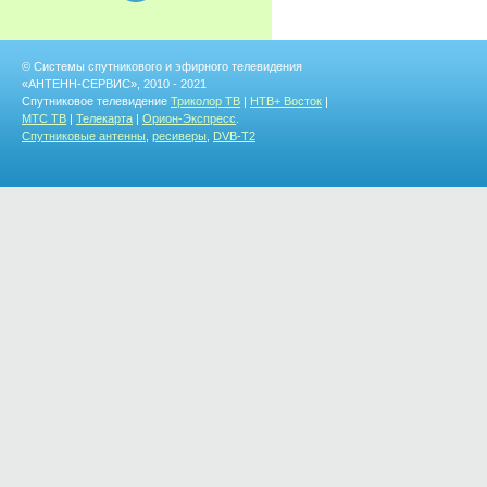
© Системы спутникового и эфирного телевидения
«АНТЕНН-СЕРВИС», 2010 - 2021
Спутниковое телевидение
Триколор ТВ
|
НТВ+ Восток
|
МТС ТВ
|
Телекарта
|
Орион-Экспресс
.
Спутниковые антенны
,
ресиверы
,
DVB-T2