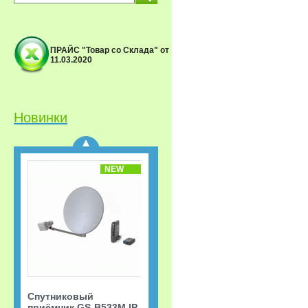
ПРАЙС "Товар со Склада" от
11.03.2020
Спутниковый
приёмник GS-B533M IP
Триколор ТВ Акция
«Старт.
Сверхвыгодная
Новинки
рассрочка!»
NEW
Спутниковый
приёмник GS-B533M IP