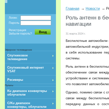
Главная
Новости
Р
Роль антенн в бе
Логин:
навигации
Пароль:
Регистрация
Вход
Забыли пароль?
31 марта 2024 г.
Беспилотные автомобили –
автомобильной индустрии,
Эфирное телевидение
в себя использование пе
Спутниковое
системы.
телевидение
Роль антенн в беспилотны
Спутниковый интернет
VSAT
обеспечении связи межд
устройствами и системам
Ресиверы
что позволяет автомобилю
Пульты
Ku диапазон конвертеры
Однако, помимо связи с с
облучатели
связи между беспилотны
C/Ku диапазон
передачу данных о сост
конвертеры, облучатели