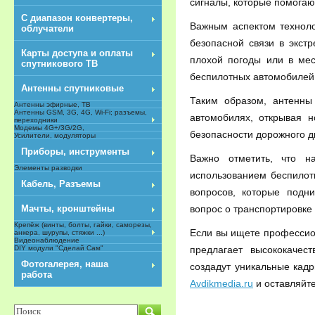
сигналы, которые помога
С диапазон конвертеры,
Важным аспектом техноло
облучатели
безопасной связи в экст
Карты доступа и оплаты
плохой погоды или в мес
спутникового ТВ
беспилотных автомобилей 
Антенны спутниковые
Таким образом, антенны
Антенны эфирные, ТВ
Антенны GSM, 3G, 4G, Wi-Fi; разъемы,
автомобилях, открывая 
переходники
Модемы 4G+/3G/2G,
безопасности дорожного д
Усилители, модуляторы
Приборы, инструменты
Важно отметить, что 
Элементы разводки
использованием беспилот
Кабель, Разъемы
вопросов, которые подн
вопрос о транспортировкe
Мачты, кронштейны
Крепёж (винты, болты, гайки, саморезы,
Если вы ищете профессион
анкера, шурупы, стяжки ...)
Видеонаблюдение
предлагает высококаче
DIY модули "Сделай Сам"
NEW
Фотогалерея, наша
создадут уникальные кад
работа
Avdikmedia.ru
и оставляйте