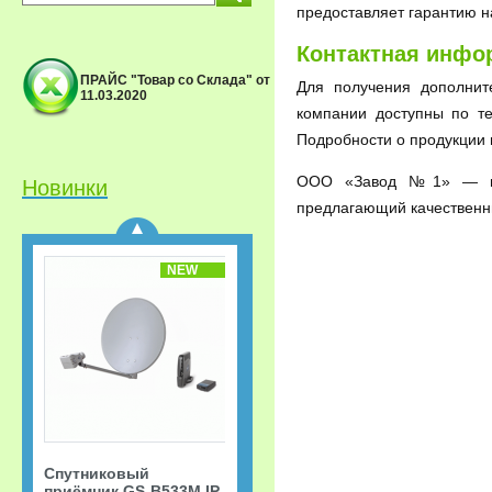
предоставляет гарантию н
Контактная инфо
ПРАЙС "Товар со Склада" от
Для получения дополнит
11.03.2020
Спутниковый
компании доступны по т
приёмник GS-B533M IP
Подробности о продукции
Триколор ТВ Акция
«Старт.
ООО «Завод №1» — над
Сверхвыгодная
Новинки
рассрочка!»
предлагающий качественн
NEW
Спутниковый
приёмник GS-B533M IP