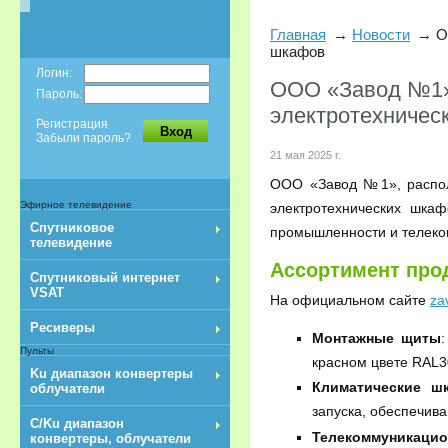
Главная
Новости
О
шкафов
Логин:
ООО «Завод №1»
Пароль:
электротехничес
Регистрация
Вход
Забыли пароль?
21 мая 2025 г.
ООО «Завод №1», распол
Эфирное телевидение
электротехнических шка
Спутниковое
промышленности и телеко
телевидение
Ассортимент про
Спутниковый интернет
VSAT
На официальном сайте
za
Ресиверы
Монтажные щиты
Пульты
красном цвете RAL3
Ku диапазон конвертеры
Климатические ш
облучатели
запуска, обеспечив
C/Ku диапазон
Телекоммуникац
конвертеры, облучатели