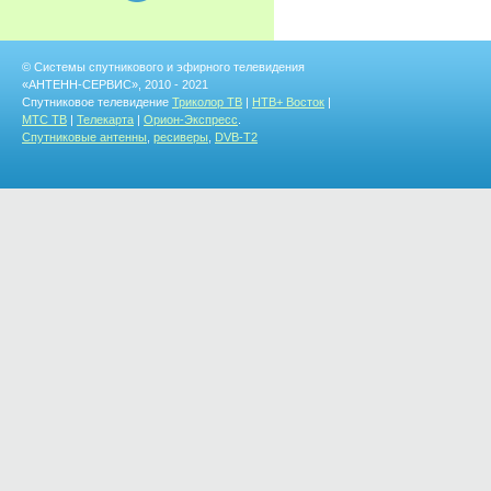
© Системы спутникового и эфирного телевидения
«АНТЕНН-СЕРВИС», 2010 - 2021
Спутниковое телевидение
Триколор ТВ
|
НТВ+ Восток
|
МТС ТВ
|
Телекарта
|
Орион-Экспресс
.
Спутниковые антенны
,
ресиверы
,
DVB-T2