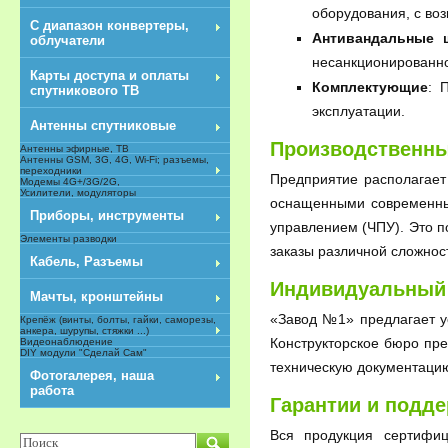
оборудования, с во
С диапазон конвертеры,
Антивандальные
облучатели
несанкционированно
Карты доступа и оплаты
Комплектующие
: 
спутникового ТВ
эксплуатации.
Антенны спутниковые
Производственны
Антенны эфирные, ТВ
Антенны GSM, 3G, 4G, Wi-Fi; разъемы,
переходники
Предприятие располагае
Модемы 4G+/3G/2G,
Усилители, модуляторы
оснащенными современны
Приборы, инструменты
управлением (ЧПУ). Это п
Элементы разводки
заказы различной сложнос
Кабель, Разъемы
Индивидуальный
Мачты, кронштейны
«Завод №1» предлагает у
Крепёж (винты, болты, гайки, саморезы,
анкера, шурупы, стяжки ...)
Конструкторское бюро пр
Видеонаблюдение
DIY модули "Сделай Сам"
NEW
техническую документацию
Фотогалерея, наша
работа
Гарантии и подд
Вся продукция сертифиц