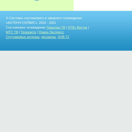
© Системы спутникового и эфирного телевидения
«АНТЕНН-СЕРВИС», 2010 - 2021
Спутниковое телевидение
Триколор ТВ
|
НТВ+ Восток
|
МТС ТВ
|
Телекарта
|
Орион-Экспресс
.
Спутниковые антенны
,
ресиверы
,
DVB-T2