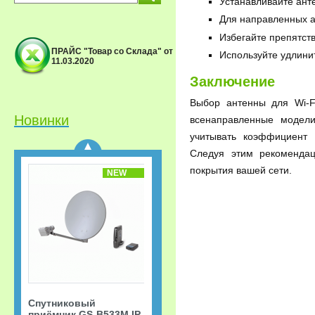
Устанавливайте анте
Для направленных а
Избегайте препятств
ПРАЙС "Товар со Склада" от
Используйте удлини
11.03.2020
Спутниковый
Заключение
приёмник GS-B533M IP
Триколор ТВ Акция
Выбор антенны для Wi-F
«Старт.
Сверхвыгодная
Новинки
всенаправленные модели
рассрочка!»
учитывать коэффициент 
Следуя этим рекомендац
покрытия вашей сети.
NEW
Спутниковый
приёмник GS-B533M IP