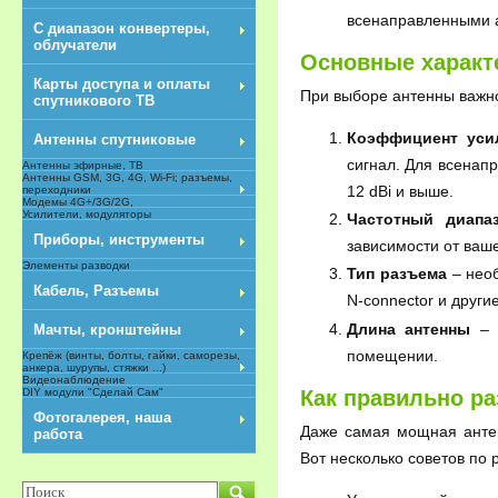
всенаправленными а
С диапазон конвертеры,
облучатели
Основные характ
Карты доступа и оплаты
При выборе антенны важно
спутникового ТВ
Коэффициент усил
Антенны спутниковые
сигнал. Для всенап
Антенны эфирные, ТВ
Антенны GSM, 3G, 4G, Wi-Fi; разъемы,
12 dBi и выше.
переходники
Модемы 4G+/3G/2G,
Усилители, модуляторы
Частотный диапа
Приборы, инструменты
зависимости от ваш
Элементы разводки
Тип разъема
– необ
Кабель, Разъемы
N-connector и другие
Длина антенны
– д
Мачты, кронштейны
помещении.
Крепёж (винты, болты, гайки, саморезы,
анкера, шурупы, стяжки ...)
Видеонаблюдение
Как правильно ра
DIY модули "Сделай Сам"
NEW
Фотогалерея, наша
Даже самая мощная антен
работа
Вот несколько советов по