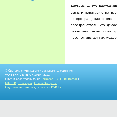
Антенны – это неотъемл
связь и навигацию на вс
предотвращения столкно
пространством, что дела
развитием технологий т
перспективы для их модер
© Системы спутникового и эфирного телевидения
«АНТЕНН-СЕРВИС», 2010 - 2021
Спутниковое телевидение
Триколор ТВ
|
НТВ+ Восток
|
МТС ТВ
|
Телекарта
|
Орион-Экспресс
.
Спутниковые антенны
,
ресиверы
,
DVB-T2