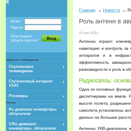
Главная
Новости
Р
Роль антенн в ав
Логин:
Пароль:
15 мая 2025 г.
Регистрация
Вход
Забыли пароль?
Антенны играют ключев
навигацию и контроль за
аппаратов и в инфраст
Эфирное телевидение
эффективность авиацио
Спутниковое
разновидности и роль в о
телевидение
Радиосвязь: основ
Спутниковый интернет
VSAT
Одна из основных функци
Ресиверы
диспетчерами на земле. 
высоте полета, разрешени
Пульты
Ku диапазон конвертеры
самолета установлены ан
облучатели
данных на большие рассто
C/Ku диапазон
Антенны УКВ-диапазона и
конвертеры, облучатели