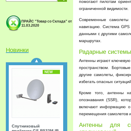
помогают пилотам ориент
ограниченной видимости.
Современные самолеты 
ПРАЙС "Товар со Склада" от
11.03.2020
навигацию. Система GPS 
Спутниковый
данными с другими самол
приёмник GS-B533M IP
Триколор ТВ Акция
маршрутах.
«Старт.
Сверхвыгодная
Новинки
Радарные системы
рассрочка!»
Антенны играют ключевую 
пространством. Бортовы
NEW
другие самолеты, фиксир
избегать опасных ситуаций
Кроме того, антенны н
опознавания (SSR), кот
включают информацию о в
перемещения самолетов и
Антенны для с
Спутниковый
приёмник GS-B533M IP