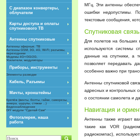
МГц. Эти антенны обеспеч
С диапазон конвертеры,
ошибки недопустимы. П
облучатели
текстовые сообщения, кот
Карты доступа и оплаты
спутникового ТВ
Спутниковая связь
Антенны спутниковые
Для полетов на больших 
Антенны эфирные, ТВ
используются системы с
Антенны GSM, 3G, 4G, Wi-Fi; разъемы,
переходники
данные на спутники, а т
Модемы 4G+/3G/2G,
Усилители, модуляторы
позволяет передавать д
Приборы, инструменты
особенно важно при транс
Элементы разводки
Кабель, Разъемы
Антенны спутниковой свя
адресных и контрольных 
Мачты, кронштейны
о состоянии самолета и д
Крепёж (винты, болты, гайки, саморезы,
анкера, шурупы, стяжки ...)
Видеонаблюдение
Навигация и ориен
DIY модули "Сделай Сам"
NEW
Фотогалерея, наша
Антенны также играют ва
работа
такие как VOR (радиом
радиокомпас), использую