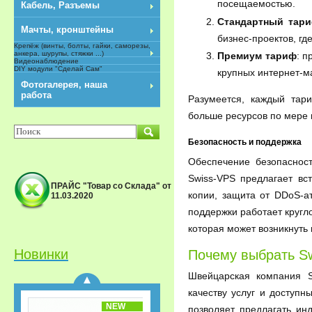
посещаемостью.
Кабель, Разъемы
Стандартный тар
Мачты, кронштейны
бизнес-проектов, гд
Крепёж (винты, болты, гайки, саморезы,
анкера, шурупы, стяжки ...)
Премиум тариф
: п
Видеонаблюдение
DIY модули "Сделай Сам"
крупных интернет-ма
NEW
Фотогалерея, наша
работа
Разумеется, каждый тар
больше ресурсов по мере
Безопасность и поддержка
Обеспечение безопаснос
Swiss-VPS предлагает в
ПРАЙС "Товар со Склада" от
копии, защита от DDoS-а
11.03.2020
Спутниковый
поддержки работает кругло
приёмник GS-B533M IP
Триколор ТВ Акция
которая может возникнуть
«Старт.
Сверхвыгодная
Новинки
Почему выбрать S
рассрочка!»
Швейцарская компания S
качеству услуг и доступ
NEW
позволяет предлагать и