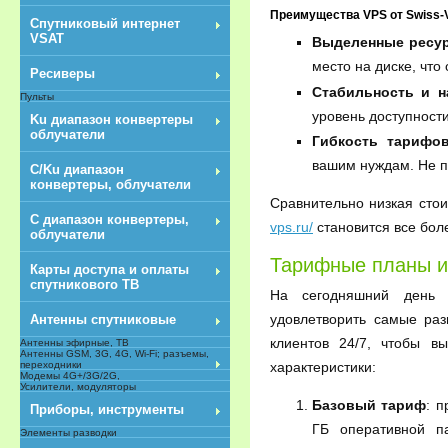
Преимущества VPS от Swiss-
Спутниковый интернет
VSAT
Выделенные ресу
место на диске, чт
Ресиверы
Стабильность и н
Пульты
уровень доступности.
Ku диапазон конвертеры
облучатели
Гибкость тарифо
вашим нуждам. Не п
C/Ku диапазон
конвертеры, облучатели
Сравнительно низкая сто
С диапазон конвертеры,
vps.ru/
становится все бол
облучатели
Тарифные планы и 
Карты доступа и оплаты
спутникового ТВ
На сегодняшний день к
удовлетворить самые ра
Антенны спутниковые
клиентов 24/7, чтобы в
Антенны эфирные, ТВ
Антенны GSM, 3G, 4G, Wi-Fi; разъемы,
переходники
характеристики:
Модемы 4G+/3G/2G,
Усилители, модуляторы
Базовый тариф
: 
Приборы, инструменты
ГБ оперативной п
Элементы разводки