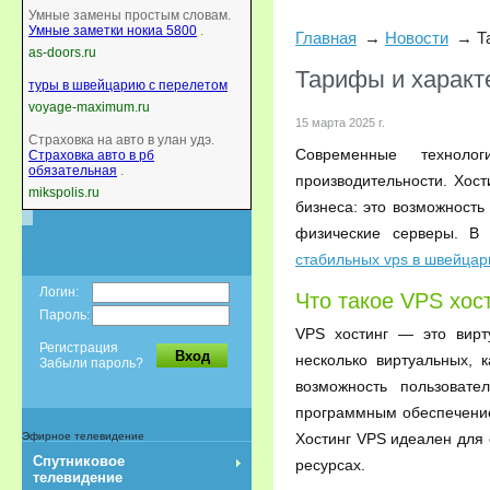
Умные замены простым словам.
Умные заметки нокиа 5800
.
Главная
Новости
Т
as-doors.ru
Тарифы и характ
туры в швейцарию с перелетом
voyage-maximum.ru
15 марта 2025 г.
Страховка на авто в улан удэ.
Современные техноло
Страховка авто в рб
обязательная
.
производительности. Хос
mikspolis.ru
бизнеса: это возможност
физические серверы. В
стабильных vps в швейцар
Логин:
Что такое VPS хос
Пароль:
VPS хостинг — это вирт
Регистрация
Вход
несколько виртуальных, 
Забыли пароль?
возможность пользоват
программным обеспечение
Хостинг VPS идеален для
Эфирное телевидение
Спутниковое
ресурсах.
телевидение