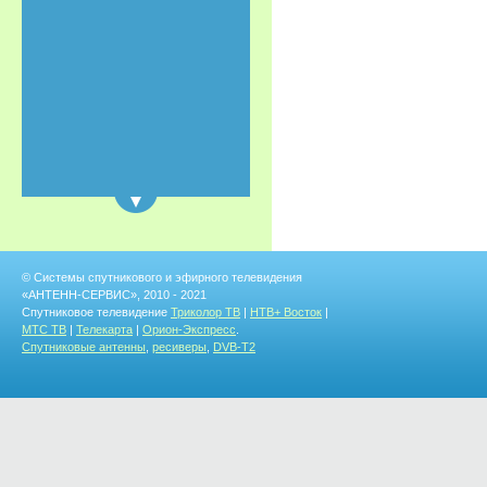
© Системы спутникового и эфирного телевидения
«АНТЕНН-СЕРВИС», 2010 - 2021
Спутниковое телевидение
Триколор ТВ
|
НТВ+ Восток
|
МТС ТВ
|
Телекарта
|
Орион-Экспресс
.
Спутниковые антенны
,
ресиверы
,
DVB-T2