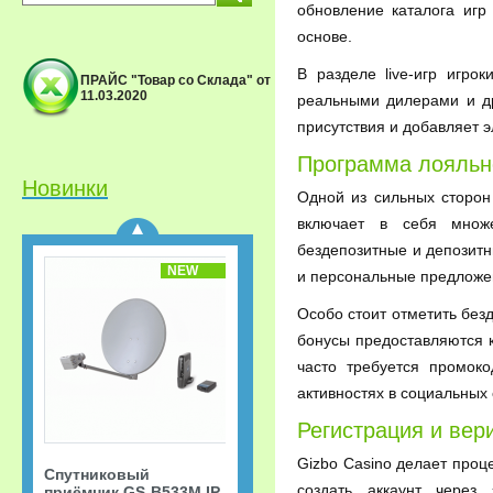
обновление каталога игр
основе.
В разделе live-игр игро
ПРАЙС "Товар со Склада" от
11.03.2020
реальными дилерами и д
Спутниковый
присутствия и добавляет 
приёмник GS-B533M IP
Триколор ТВ Акция
Программа лояльн
«Старт.
Сверхвыгодная
Новинки
Одной из сильных сторон
рассрочка!»
включает в себя множе
бездепозитные и депозитн
NEW
и персональные предложе
Особо стоит отметить без
бонусы предоставляются к
часто требуется промок
активностях в социальных 
Регистрация и вер
Gizbo Casino делает проц
Спутниковый
создать аккаунт через
приёмник GS-B533M IP