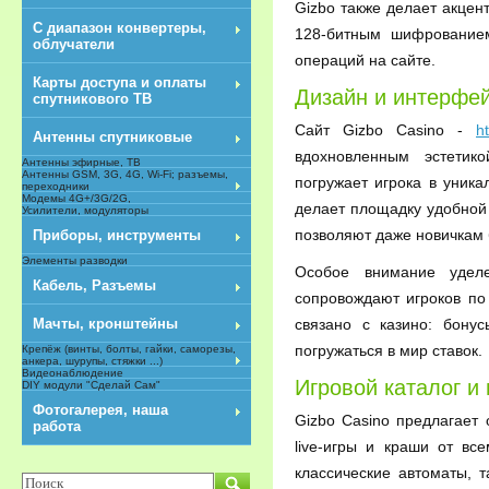
Gizbo также делает акце
С диапазон конвертеры,
128-битным шифрованием
облучатели
операций на сайте.
Карты доступа и оплаты
Дизайн и интерфе
спутникового ТВ
Сайт Gizbo Casino -
h
Антенны спутниковые
вдохновленным эстетико
Антенны эфирные, ТВ
Антенны GSM, 3G, 4G, Wi-Fi; разъемы,
погружает игрока в уника
переходники
Модемы 4G+/3G/2G,
делает площадку удобной
Усилители, модуляторы
позволяют даже новичкам 
Приборы, инструменты
Элементы разводки
Особое внимание удел
Кабель, Разъемы
сопровождают игроков по
связано с казино: бону
Мачты, кронштейны
погружаться в мир ставок.
Крепёж (винты, болты, гайки, саморезы,
анкера, шурупы, стяжки ...)
Видеонаблюдение
Игровой каталог и
DIY модули "Сделай Сам"
NEW
Фотогалерея, наша
Gizbo Casino предлагает
работа
live-игры и краши от вс
классические автоматы, 