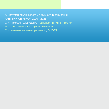
© Системы спутникового и эфирного телевидения
«АНТЕНН-СЕРВИС», 2010 - 2021
Спутниковое телевидение
Триколор ТВ
|
НТВ+ Восток
|
МТС ТВ
|
Телекарта
|
Орион-Экспресс
.
Спутниковые антенны
,
ресиверы
,
DVB-T2