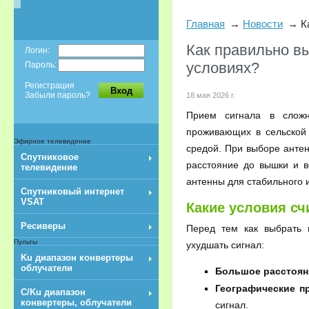
Главная
Новости
К
Как правильно в
Логин:
условиях?
Пароль:
Регистрация
Вход
Забыли пароль?
18 мая 2026 г.
Прием сигнала в сложн
проживающих в сельской 
Эфирное телевидение
средой. При выборе антен
Спутниковое
расстояние до вышки и 
телевидение
антенны для стабильного 
Спутниковый интернет
VSAT
Какие условия с
Ресиверы
Перед тем как выбрать 
Пульты
ухудшать сигнал:
Ku диапазон конвертеры
облучатели
Большое расстоян
Географические п
C/Ku диапазон
конвертеры, облучатели
сигнал.