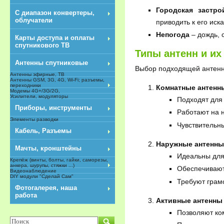
Городская застро
С диапазон конвертеры,
облучатели
приводить к его иск
Непогода
– дождь, с
Карты доступа и оплаты
спутникового ТВ
Типы антенн и их
Антенны спутниковые
Выбор подходящей антенны
Антенны эфирные, ТВ
Антенны GSM, 3G, 4G, Wi-Fi; разъемы,
переходники
Комнатные антенн
Модемы 4G+/3G/2G,
Усилители, модуляторы
Подходят для
Приборы, инструменты
Работают на н
Элементы разводки
Чувствительн
Кабель, Разъемы
Наружные антенны
Мачты, кронштейны
Идеальны для 
Крепёж (винты, болты, гайки, саморезы,
анкера, шурупы, стяжки ...)
Обеспечивают
Видеонаблюдение
DIY модули "Сделай Сам"
Требуют грам
NEW
Фотогалерея, наша
работа
Активные антенны
Позволяют ко