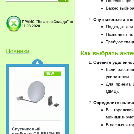
Полезны при 
Важно выбира
Спутниковые анте
ПРАЙС "Товар со Склада" от
11.03.2020
Подходят для 
Спутниковый
Позволяют пол
приёмник GS-B533M IP
Триколор ТВ Акция
Требуют специ
«Старт.
Сверхвыгодная
Новинки
Как выбрать ант
рассрочка!»
Оцените удаленнос
Если расстоя
NEW
усилителем.
Для приема 
(ДМВ).
Определите налич
В городско
минимизируют
В лесных и го
Спутниковый
приёмник GS-B533M IP