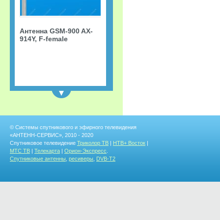
Антенна GSM-900 AX-
914Y, F-female
NEW
© Системы спутникового и эфирного телевидения
«АНТЕНН-СЕРВИС», 2010 - 2020
Спутниковое телевидение
Триколор ТВ
|
НТВ+ Восток
|
МТС ТВ
|
Телекарта
|
Орион-Экспресс
.
Спутниковые антенны
,
ресиверы
,
DVB-T2
Пульт МТС
универсальный + ТВ