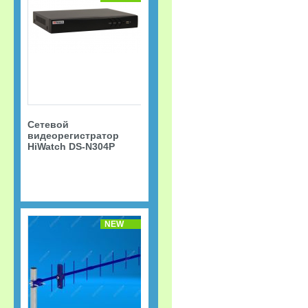
Сетевой
видеорегистратор
HiWatch DS-N304P
NEW