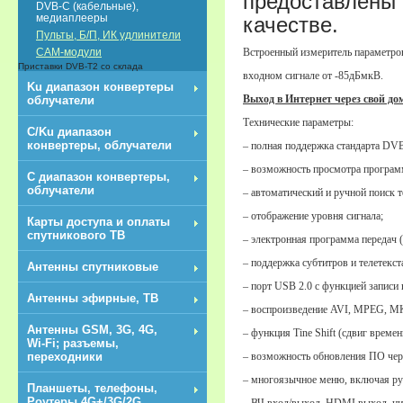
предоставлены 
DVB-C (кабельные),
медиаплееры
качестве.
Пульты, Б/П, ИК удлинители
Встроенный измеритель параметро
CAM-модули
Приставки DVB-T2 со склада
входном сигнале от -85дБмкВ.
Ku диапазон конвертеры
Выход в Интернет через свой д
облучатели
Технические параметры:
C/Ku диапазон
конвертеры, облучатели
– полная поддержка стандарта DV
– возможность просмотра програм
С диапазон конвертеры,
облучатели
– автоматический и ручной поиск т
– отображение уровня сигнала;
Карты доступа и оплаты
спутникового ТВ
– электронная программа передач 
– поддержка субтитров и телетекст
Антенны спутниковые
– порт USB 2.0 с функцией записи
Антенны эфирные, ТВ
– воспроизведение AVI, MPEG, M
Антенны GSM, 3G, 4G,
– функция Tine Shift (сдвиг времен
Wi-Fi; разъемы,
– возможность обновления ПО че
переходники
– многоязычное меню, включая ру
Планшеты, телефоны,
Роутеры 4G+/3G/2G,
– ВЧ вход/выход, HDMI выход, ци