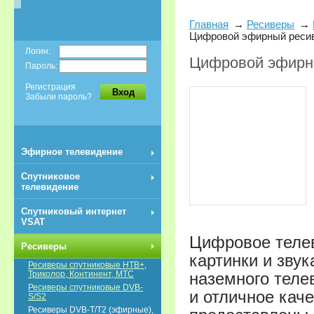
Главная
Ресиверы
Цифровой эфирный реси
Логин:
Цифровой эфирн
Пароль:
Регистрация
Вход
Забыли пароль?
Эфирное телевидение
Спутниковое
телевидение
Спутниковый интернет
VSAT
Цифровое телев
Ресиверы
картинки и зву
Ресиверы спутниковые НТВ+,
наземного теле
Триколор, Континент, МТС
Ресиверы спутниковые DVB-
и отличное кач
S/S2
Ресиверы DVB-T/T2 (эфирные),