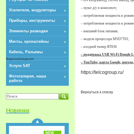
– пульт д/у в комплекте;
Усилители, модуляторы
– потребляемая мощность в режи
Приборы, инструменты
– потребляемая мощность в режи
Элементы разводки
– внешний блок питания;
NEW
– модель процессора MSD7T01;
Мачты, кронштейны
– входной тюнер RT836
Кабель, Разъемы
– поддержка USB Wi-Fi Dongle
Видеонаблюдение
– YouTube, карта Google, погода,
Услуги SAT
https://telcogroup.ru/
Фотогалерея, наша
работа
Разветвители/
Вернуться к списку
Делитель HDMI 1x3
REXANT
Новинки
NEW