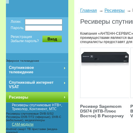
Главная
Ресиверы
Ресиверы спутни
Логин:
Пароль:
Компания «АНТЕНН-СЕРВИС» пр
Регистрация
преимуществами являются выго
Вход
Забыли пароль?
специалисты предоставят для 
Эфирное телевидение
Спутниковое
телевидение
Спутниковый интернет
VSAT
Ресиверы
Ресиверы спутниковые НТВ+,
Ресивер Sagemcom
Р
Триколор, Континент, МТС
DSI74 (НТВ-Плюс
В
Ресиверы спутниковые DVB-S/S2
Восток) В Рассрочку
Ресиверы DVB-T/T2 (эфирные), DVB-C
(кабельные), медиаплееры
CAM-модули
Android смарт ТВ приставки (медиа-
плееры)