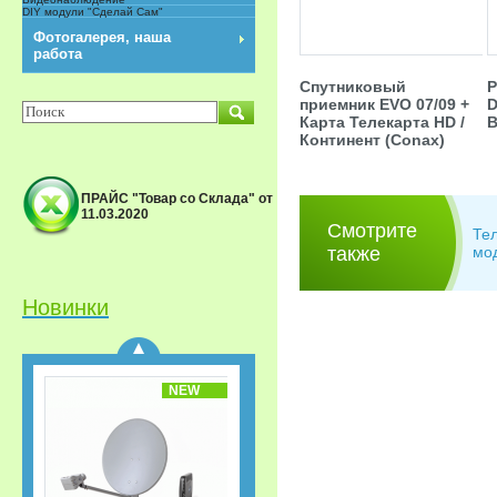
DIY модули "Сделай Сам"
NEW
Фотогалерея, наша
работа
Спутниковый
Р
приемник EVO 07/09 +
D
Карта Телекарта HD /
В
Континент (Conax)
ПРАЙС "Товар со Склада" от
11.03.2020
Смотрите
Спутниковый
Те
приёмник GS-B533M IP
также
мо
Триколор ТВ Акция
«Старт.
Сверхвыгодная
Новинки
рассрочка!»
NEW