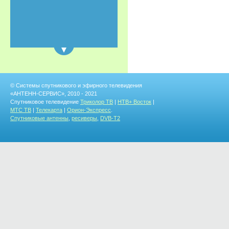
© Системы спутникового и эфирного телевидения
«АНТЕНН-СЕРВИС», 2010 - 2021
Спутниковое телевидение
Триколор ТВ
|
НТВ+ Восток
|
МТС ТВ
|
Телекарта
|
Орион-Экспресс
.
Спутниковые антенны
,
ресиверы
,
DVB-T2