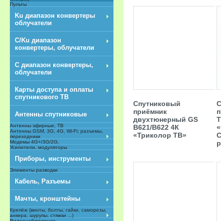
Пульты
Ku диапазон конвертеры
облучатели
C/Ku диапазон
конвертеры, облучатели
С диапазон конвертеры,
облучатели
Карты доступа и оплаты
спутникового ТВ
Спутниковый
С
приёмник
п
Антенны спутниковые
двухтюнерный GS
Т
Антенны эфирные, ТВ
B621/В622 4К
«
Антенны GSM, 3G, 4G, Wi-Fi; разъемы,
«Триколор ТВ»
С
переходники
р
Модемы 4G+/3G/2G,
Усилители, модуляторы
Приборы, инструменты
Элементы разводки
Кабель, Разъемы
Мачты, кронштейны
Крепёж (винты, болты, гайки, саморезы,
анкера, шурупы, стяжки ...)
Видеонаблюдение