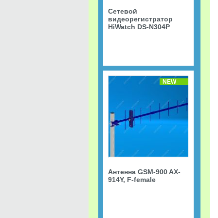
Сетевой
видеорегистратор
HiWatch DS-N304P
NEW
Антенна GSM-900 AX-
914Y, F-female