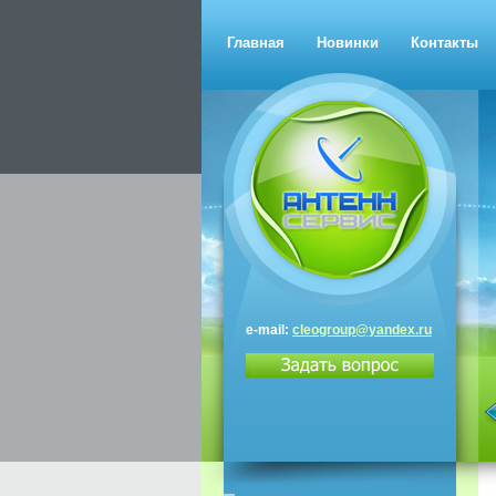
Главная
Новинки
Контакты
e-mail:
cleogroup@yandex.ru
Триколор