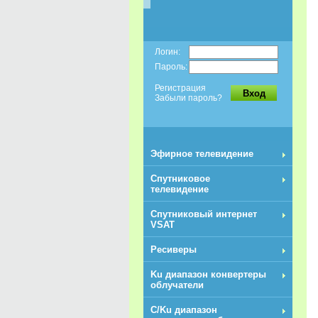
Логин:
Пароль:
Регистрация
Вход
Забыли пароль?
Эфирное телевидение
Спутниковое
телевидение
Спутниковый интернет
VSAT
Ресиверы
Ku диапазон конвертеры
облучатели
C/Ku диапазон