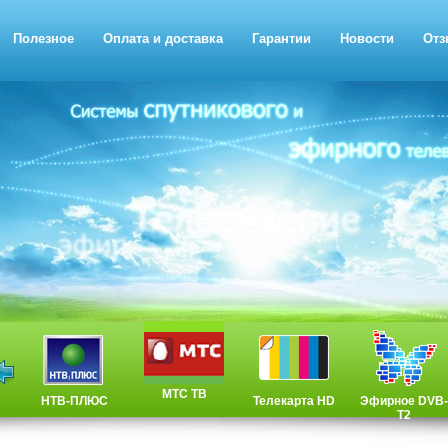
Полезное
Оплата и доставка
Гарантии
Новости
Отз
МТС ТВ
НТВ-ПЛЮС
Телекарта HD
Эфирное DVB-
T2