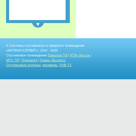
NEW
© Системы спутникового и эфирного телевидения
«АНТЕНН-СЕРВИС», 2010 - 2020
Спутниковое телевидение
Триколор ТВ
|
НТВ+ Восток
|
МТС ТВ
|
Телекарта
|
Орион-Экспресс
.
Спутниковые антенны
,
ресиверы
,
DVB-T2
Пульт МТС
универсальный + ТВ
NEW