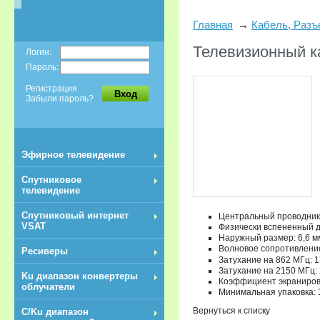
Главная
Кабель, Раз
Телевизионный к
Логин:
Пароль:
Регистрация
Вход
Забыли пароль?
Эфирное телевидение
Спутниковое
телевидение
Спутниковый интернет
Центральный проводник:
VSAT
Физически вспененный д
Наружный размер: 6,6 м
Волновое сопротивлени
Ресиверы
Затухание на 862 МГц: 1
Затухание на 2150 МГц: 
Ku диапазон конвертеры
Коэффициент экраниров
облучатели
Минимальная упаковка: 1
Вернуться к списку
C/Ku диапазон