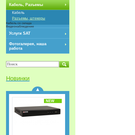
NEW
Кабель, Разъемы
Кабель
Разъемы, штекеры
Кабель со склада
Видеонаблюдение
Услуги SAT
Фотогалерея, наша
работа
Разветвители/
Делитель HDMI 1x3
REXANT
Новинки
NEW