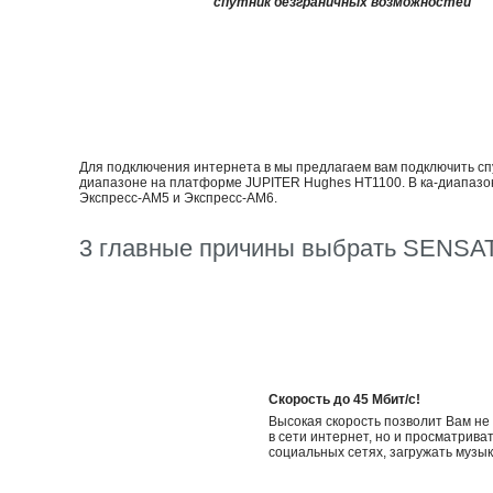
спутник безграничных возможностей
Для подключения интернета в мы предлагаем вам подключить спу
диапазоне на платформе JUPITER Hughes НТ1100. В ка-диапазо
Экспресс-АМ5 и Экспресс-АМ6.
3 главные причины выбрать SENSA
Скорость до 45 Мбит/с!
Высокая скорость позволит Вам не
в сети интернет, но и просматрива
социальных сетях, загружать музыку