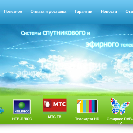
Полезное
Оплата и доставка
Гарантии
Новости
Отз
МТС ТВ
НТВ-ПЛЮС
Телекарта HD
Эфирное DVB-
T2