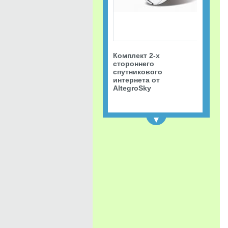
Комплект 2-х
стороннего
спутникового
интернета от
AltegroSky
NEW
Приемопередатчик 2