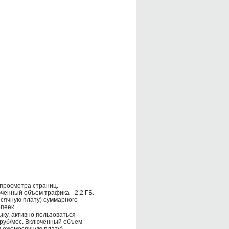
 просмотра страниц.
ченный объем трафика - 2,2 ГБ.
есячную плату) суммарного
пеек.
ку, активно пользоваться
руб/мес. Включенный объем -
в ежемесячную плату)