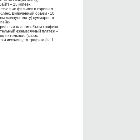
айт) – 25 копеек.
несколько фильмов в хорошем
б/мес. Включенный объем - 10
жемесячную плату) суммарного
опейки.
тарифным планом объем трафика
ательный ежемесячный платеж –
полнительного (сверх
о и исходящего трафика (за 1