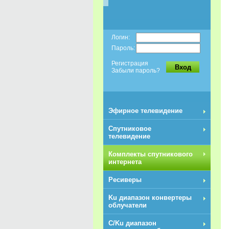
Логин:
Пароль:
Регистрация
Вход
Забыли пароль?
Эфирное телевидение
Спутниковое
телевидение
Комплекты спутникового
интернета
Ресиверы
Ku диапазон конвертеры
облучатели
C/Ku диапазон