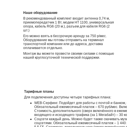
Наше оборудование
В рекомендованный комплект входит антенна 0,74 м,
приемопередатчик 1 Вт, модем HT 1100, универсальная
опора, кабель RG6 (20 м.), разъем для кабеля RG6 (2
шт.)
Его можно взять в бессрочную аренду за 750 р/мес.
Оборудование мы готовы отправить на терминал
транспортной компании или до адреса, доставка
оплачивается отдельно.
Монтаж вы можете провести своими силами с помощью
нашей круглосуточной технической поддержки.
Тарифные планы
Для подключения доступны четыре тарифных плана:
WEB-Серфинг. Подойдет для работы с почтой и банком,
Обязательный ежемесячный платеж – 670 руб/мес. Вклю
Стоимость дополнительного (сверх включённого в ежем
входящего и исходящего трафика (за 1 Мегабайт) – 30 ко
Соцсети каждый день. Можно будет также скачивать музы
соцсетями. Обязательный ежемесячный платеж – 1 440 
5,5 ГБ. Стоимость дополнительного (сверх включённого 