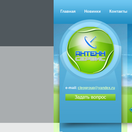
Главная
Новинки
Контакты
e-mail:
cleogroup@yandex.ru
Триколор