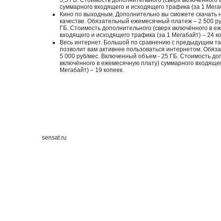
суммарного входящего и исходящего трафика (за 1 Мегаб
Кино по выходным. Дополнительно вы сможете скачать 
качестве. Обязательный ежемесячный платеж – 2 500 ру
ГБ. Стоимость дополнительного (сверх включённого в е
входящего и исходящего трафика (за 1 Мегабайт) – 24 к
Весь интернет. Большой по сравнению с предыдущим 
позволит вам активнее пользоваться интернетом. Обяз
5 000 руб/мес. Включенный объем - 25 ГБ. Стоимость до
включённого в ежемесячную плату) суммарного входящег
Мегабайт) – 19 копеек.
sensat.ru