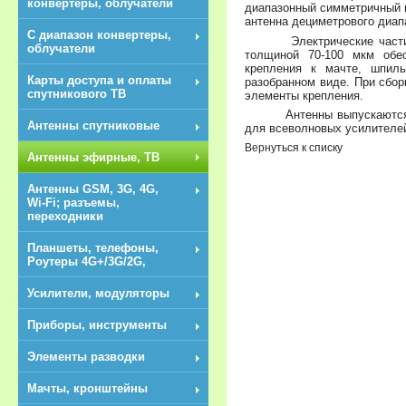
конвертеры, облучатели
диапазонный симметричный в
антенна дециметрового диап
С диапазон конвертеры,
Электрические части и
облучатели
толщиной 70-100 мкм обе
крепления к мачте, шпил
Карты доступа и оплаты
разобранном виде. При сбор
спутникового ТВ
элементы крепления.
Антенны выпускаются в 
Антенны спутниковые
для всеволновых усилителей
Вернуться к списку
Антенны эфирные, ТВ
Антенны GSM, 3G, 4G,
Wi-Fi; разъемы,
переходники
Планшеты, телефоны,
Роутеры 4G+/3G/2G,
Усилители, модуляторы
Приборы, инструменты
Элементы разводки
NEW
Мачты, кронштейны