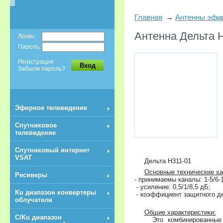
Главная
Антенны эфи
Антенна Дельта 
Логин:
Пароль:
Регистрация
Вход
Забыли пароль?
Эфирное телевидение
Спутниковое
телевидение
Спутниковый интернет
VSAT
Дельта Н311-01
Основные технические ха
Ресиверы
- принимаемы каналы: 1-5/6-1
- усиление: 0,5/1/8,5 дБ;
Ku диапазон конвертеры
- коэффициент защитного де
облучатели
Общие характеристики:
C/Ku диапазон
Это комбинированные ант