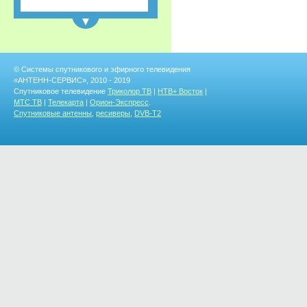
NEW
© Системы спутникового и эфирного телевидения
«АНТЕНН-СЕРВИС», 2010 - 2019
Спутниковое телевидение
Триколор ТВ
|
НТВ+ Восток
|
МТС ТВ
|
Телекарта
|
Орион-Экспресс
.
Спутниковые антенны
,
ресиверы
,
DVB-T2
Пульт МТС
универсальный + ТВ
NEW