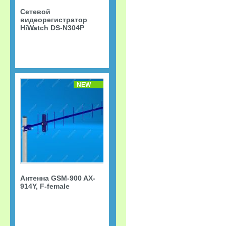
Сетевой
видеорегистратор
HiWatch DS-N304P
NEW
Антенна GSM-900 AX-
914Y, F-female