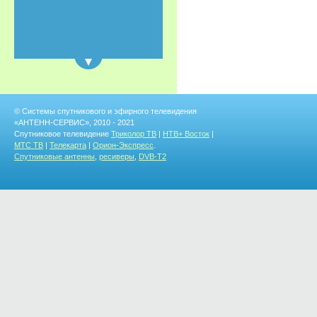
© Системы спутникового и эфирного телевидения
«АНТЕНН-СЕРВИС», 2010 - 2021
Спутниковое телевидение
Триколор ТВ
|
НТВ+ Восток
|
МТС ТВ
|
Телекарта
|
Орион-Экспресс
.
Спутниковые антенны
,
ресиверы
,
DVB-T2