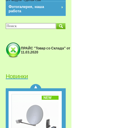
DIY модули "Сделай Сам"
NEW
Фотогалерея, наша
работа
ПРАЙС "Товар со Склада" от
11.03.2020
Спутниковый
приёмник GS-B533M IP
Триколор ТВ Акция
«Старт.
Сверхвыгодная
Новинки
рассрочка!»
NEW