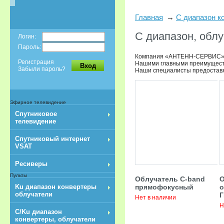
Главная
С диапазон к
С диапазон, oбл
Логин:
Пароль:
Компания «АНТЕНН-СЕРВИС» пр
Регистрация
Нашими главными преимущества
Вход
Забыли пароль?
Наши специалисты предоставят
Эфирное телевидение
Спутниковое
телевидение
Спутниковый интернет
VSAT
Ресиверы
Пульты
Облучатель C-band
О
прямофокусный
о
Ku диапазон конвертеры
облучатели
Г
Нет в наличии
Н
C/Ku диапазон
конвертеры, облучатели