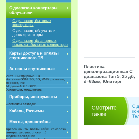
С диапазон конвертеры,
облучатели
С диапазон, бытовые
конвертеры
С диапазон, oблучатели,
деполяризаторы
С диапазон, фланцевые,
высокостабильные конвертеры
Карты доступа и оплаты
спутникового ТВ
Пластина
Антенны спутниковые
деполяризационная С
диапазона Тип 5, 25 дб,
Антенны эфирные, ТВ
Антенны GSM, 3G, 4G, Wi-Fi; разъемы,
d=63мм, Юниторг
переходники
Модемы 4G+/3G/2G,
Усилители, модуляторы
Приборы, инструменты
Элементы разводки
С 
Смотрите
ко
Кабель, Разъемы
также
Те
Мачты, кронштейны
Крепёж (винты, болты, гайки, саморезы,
анкера, шурупы, стяжки ...)
Видеонаблюдение