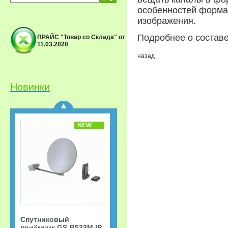
особенностей формат
изображения.
Подробнее о состав
ПРАЙС "Товар со Склада" от
11.03.2020
Спутниковый
назад
приёмник GS-B533M IP
Триколор ТВ Акция
«Старт.
Сверхвыгодная
Новинки
рассрочка!»
NEW
Спутниковый
приёмник GS-B533M IP