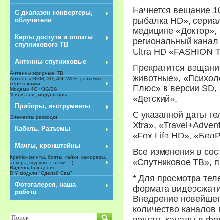
Начнется вещание 10
С диапазон конвертеры,
рыбалка HD», сериа
облучатели
медицине «Доктор», 
Карты доступа и оплаты
региональный канал 
спутникового ТВ
Ultra HD «FASHION 
Антенны спутниковые
Прекратится вещани
Антенны эфирные, ТВ
животные», «Психоло
Антенны GSM, 3G, 4G, Wi-Fi; разъемы,
переходники
Плюс» в версии SD, 
Модемы 4G+/3G/2G,
Усилители, модуляторы
«Детский».
Приборы, инструменты
С указанной даты те
Элементы разводки
Xtra», «Travel+Adve
Кабель, Разъемы
«Fox Life HD», «Бел
Мачты, кронштейны
Все изменения в сос
Крепёж (винты, болты, гайки, саморезы,
«Спутниковое ТВ», п
анкера, шурупы, стяжки ...)
Видеонаблюдение
DIY модули "Сделай Сам"
* Для просмотра те
NEW
Фотогалерея, наша
формата видеосжати
работа
Внедрение новейшег
количество каналов 
вещать каналы в фор