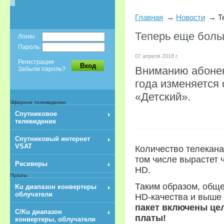
Главная
Новости
Т
Теперь еще боль
Логин:
Пароль:
07 апреля 2018 г.
Регистрация
Вход
Вниманию абонен
Забыли пароль?
года изменяется 
«Детский».
Эфирное телевидение
Спутниковое
телевидение
Спутниковый интернет
VSAT
Количество телекана
том числе вырастет 
Ресиверы
HD.
Пульты
Таким образом, обще
Ku диапазон конвертеры
облучатели
HD-качества и выше 
пакет включены цел
C/Ku диапазон
платы!
конвертеры, облучатели