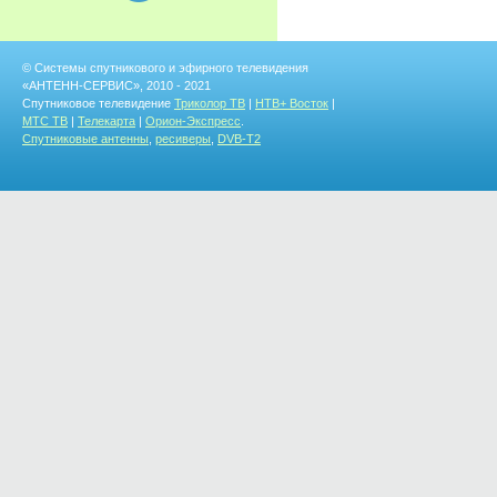
© Системы спутникового и эфирного телевидения
«АНТЕНН-СЕРВИС», 2010 - 2021
Спутниковое телевидение
Триколор ТВ
|
НТВ+ Восток
|
МТС ТВ
|
Телекарта
|
Орион-Экспресс
.
Спутниковые антенны
,
ресиверы
,
DVB-T2