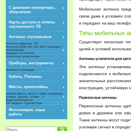
С диапазон конвертеры,
Мобильная антенна предн
облучатели
связи даже в условиях пл
Карты доступа и оплаты
и передает на ваш телефон
спутникового ТВ
Типы мобильных а
Антенны спутниковые
Существует несколько ти
Антенны эфирные, ТВ
Антенны GSM, 3G, 4G, Wi-Fi; разъемы,
целей и условий использо
переходники
Модемы 4G+/3G/2G,
Усилители, модуляторы
Антенны-усилители для авт
Приборы, инструменты
Эти антенны устанавлив
Элементы разводки
подключаются к мобильно
Кабель, Разъемы
значительных расстояния
Мачты, кронштейны
конструкцию, устойчивую 
Крепёж (винты, болты, гайки, саморезы,
анкера, шурупы, стяжки ...)
Переносные антенны
Видеонаблюдение
DIY модули "Сделай Сам"
Переносные антенны удоб
NEW
Фотогалерея, наша
домик в деревне или офи
работа
Такие антенны могут подк
усиливая сигнал в опреде