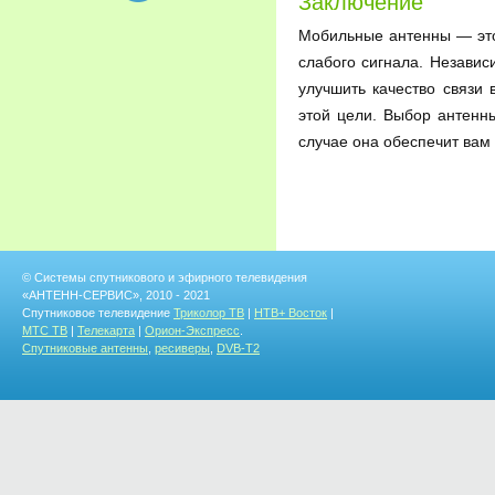
Заключение
Мобильные антенны — это 
слабого сигнала. Независ
улучшить качество связи
этой цели. Выбор антенн
случае она обеспечит вам
© Системы спутникового и эфирного телевидения
«АНТЕНН-СЕРВИС», 2010 - 2021
Спутниковое телевидение
Триколор ТВ
|
НТВ+ Восток
|
МТС ТВ
|
Телекарта
|
Орион-Экспресс
.
Спутниковые антенны
,
ресиверы
,
DVB-T2