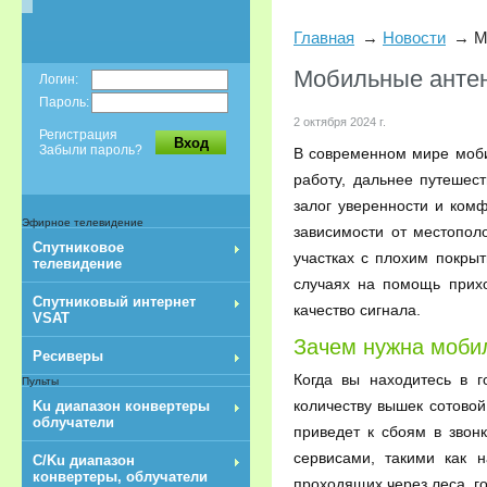
Главная
Новости
М
Мобильные антенн
Логин:
Пароль:
2 октября 2024 г.
Регистрация
Вход
Забыли пароль?
В современном мире моби
работу, дальнее путешес
залог уверенности и ком
Эфирное телевидение
зависимости от местопол
Спутниковое
участках с плохим покры
телевидение
случаях на помощь прих
Спутниковый интернет
качество сигнала.
VSAT
Зачем нужна мобил
Ресиверы
Когда вы находитесь в 
Пульты
количеству вышек сотовой
Ku диапазон конвертеры
облучатели
приведет к сбоям в звон
сервисами, такими как 
C/Ku диапазон
конвертеры, облучатели
проходящих через леса, г