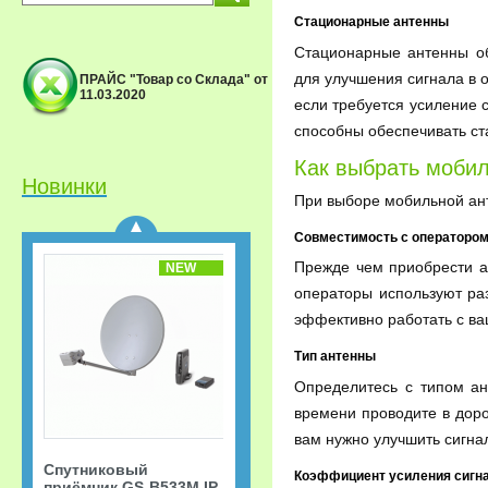
Стационарные антенны
Стационарные антенны о
для улучшения сигнала в 
ПРАЙС "Товар со Склада" от
11.03.2020
если требуется усиление 
Спутниковый
приёмник GS-B533M IP
способны обеспечивать ст
Триколор ТВ Акция
«Старт.
Как выбрать моби
Сверхвыгодная
Новинки
рассрочка!»
При выборе мобильной ант
Совместимость с оператором
Прежде чем приобрести а
NEW
операторы используют ра
эффективно работать с в
Тип антенны
Определитесь с типом ан
времени проводите в дор
вам нужно улучшить сигна
Спутниковый
Коэффициент усиления сигн
приёмник GS-B533M IP