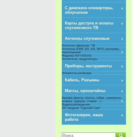
С диапазон конвертеры,
облучатели
Карты доступа и оплаты
спутникового ТВ
Антенны спутниковые
Антенны эфирные, ТВ
Антенны GSM, 3G, 4G, Wi-Fi; разъемы,
переходники
Модемы 4G+/3G/2G,
Усилители, модуляторы
Приборы, инструменты
Элементы разводки
Кабель, Разъемы
Мачты, кронштейны
Крепёж (винты, болты, гайки, саморезы,
анкера, шурупы, стяжки ...)
Видеонаблюдение
DIY модули "Сделай Сам"
NEW
Фотогалерея, наша
работа