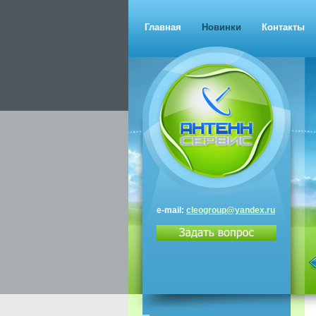
Главная
Новинки
Контакты
e-mail:
cleogroup@yandex.ru
Триколор