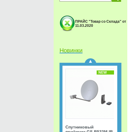
ПРАЙС "Товар со Склада" от
11.03.2020
Спутниковый
приёмник GS-B533M IP
Триколор ТВ Акция
«Старт.
Сверхвыгодная
Новинки
рассрочка!»
NEW
Спутниковый
приёмник GS-B533M IP