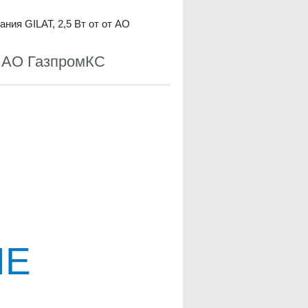
ния GILAT, 2,5 Вт от от АО
т АО ГазпромКС
ИЕ