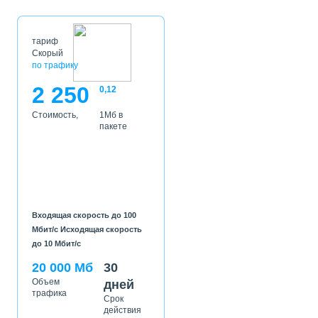
тариф
Скорый
по трафику
2 250
0,12
Стоимость,
1Мб в
пакете
Входящая скорость до 100
Мбит/с Исходящая скорость
до 10 Мбит/с
20 000 Мб
30
Объем
дней
трафика
Срок
действия