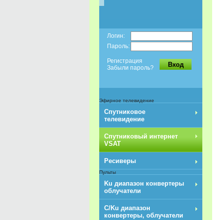
Логин:
Пароль:
Регистрация
Вход
Забыли пароль?
Эфирное телевидение
Спутниковое
телевидение
Спутниковый интернет
VSAT
Ресиверы
Пульты
Ku диапазон конвертеры
облучатели
C/Ku диапазон
конвертеры, облучатели