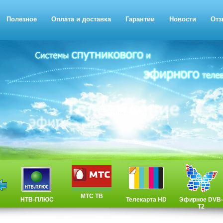
Полезное
Оплата и доставка
Гарантии
Новости
Отз
МТС ТВ
НТВ-ПЛЮС
Телекарта HD
Эфирное DVB-
T2