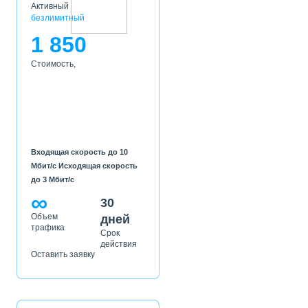
Активный
безлимитный
1 850
Стоимость,
Входящая скорость до 10
Мбит/с Исходящая скорость
до 3 Мбит/с
∞
30
Объем
дней
трафика
Срок
действия
Оставить заявку