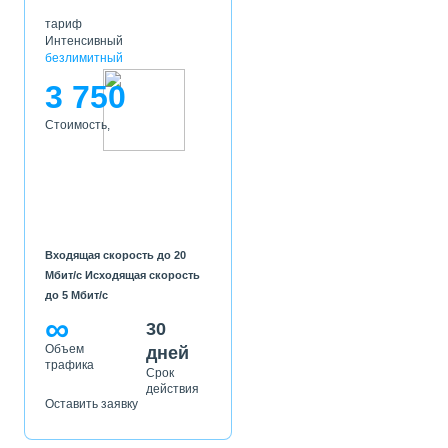
тариф
Интенсивный
безлимитный
3 750
Стоимость,
Входящая скорость до 20
Мбит/с Исходящая скорость
до 5 Мбит/с
∞
30
Объем
дней
трафика
Срок
действия
Оставить заявку